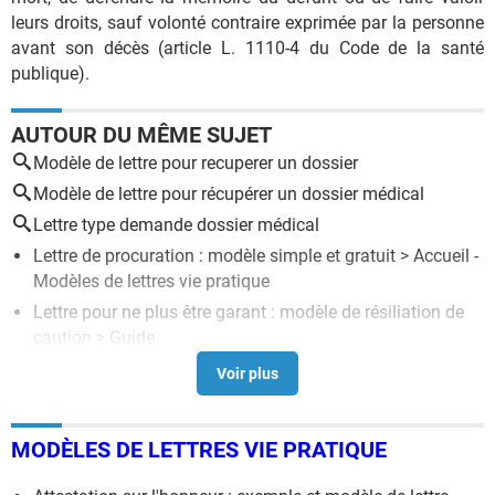
leurs droits, sauf volonté contraire exprimée par la personne
avant son décès (article L. 1110-4 du Code de la santé
publique).
AUTOUR DU MÊME SUJET
Modèle de lettre pour recuperer un dossier
Modèle de lettre pour récupérer un dossier médical
Lettre type demande dossier médical
Lettre de procuration : modèle simple et gratuit
> Accueil -
Modèles de lettres vie pratique
Lettre pour ne plus être garant : modèle de résiliation de
caution
> Guide
Lettre de candidature : exemple de lettre gratuit
> Guide
Attestation de témoin pour garde exclusive
>
Forum garde
d'enfants
MODÈLES DE LETTRES VIE PRATIQUE
Lettre pour signaler un comportement irrespectueux :
modèle
> Guide