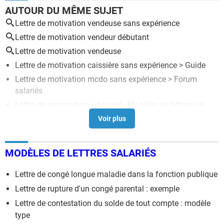
AUTOUR DU MÊME SUJET
Lettre de motivation vendeuse sans expérience
Lettre de motivation vendeur débutant
Lettre de motivation vendeuse
Lettre de motivation caissière sans expérience
> Guide
Lettre de motivation mcdo sans expérience
>
Forum
salariés
Lettre de procuration
> Accueil - Modèles de lettres vie
pratique
Lettre de motivation comptable
> Guide
Stress lettre recommandée
[résolu] >
Forum
MODÈLES DE LETTRES SALARIÉS
Consommation
Lettre de congé longue maladie dans la fonction publique
Lettre de rupture d'un congé parental : exemple
Lettre de contestation du solde de tout compte : modèle
type