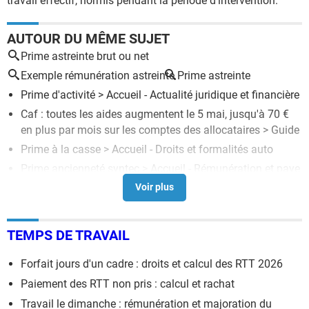
travail effectif, hormis pendant la période d'intervention.
AUTOUR DU MÊME SUJET
Prime astreinte brut ou net
Exemple rémunération astreinte
Prime astreinte
Prime d'activité
> Accueil - Actualité juridique et financière
Caf : toutes les aides augmentent le 5 mai, jusqu'à 70 €
en plus par mois sur les comptes des allocataires
> Guide
Prime à la casse
> Accueil - Droits et formalités auto
Prime ancienneté syntec
> Accueil - Rémunération et paye
Prime de naissance
> Guide
TEMPS DE TRAVAIL
Forfait jours d'un cadre : droits et calcul des RTT 2026
Paiement des RTT non pris : calcul et rachat
Travail le dimanche : rémunération et majoration du