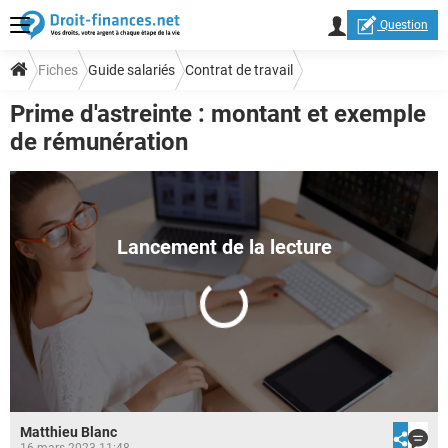
Question
Fiches
Guide salariés
Contrat de travail
Prime d'astreinte : montant et exemple
Congés et temps de travail
Temps de travail
de rémunération
Matthieu Blanc
16 mars 2023 11:48