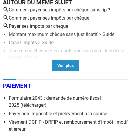
AUTOUR DU MÊME SUJET
Comment payer ses impôts par chèque sans tip ?
Comment payer ses impôts par chèque
Payer ses impots par cheque
Montant maximum chèque sans justificatif
> Guide
Case l impots
> Guide
J'ai recu un chèque des impôts pour ma mère décédée
>
Forum chèque
Emetteur cheque
>
Forum chèque
Paiement par chèque leclerc
[résolu] >
Forum chèque
PAIEMENT
Formulaire 2043 : demande de numéro fiscal
2025 (télécharger)
Foyer non imposable et prélèvement à la source
Virement DGFIP - DRFIP et remboursement d'impôt : motif
et erreur