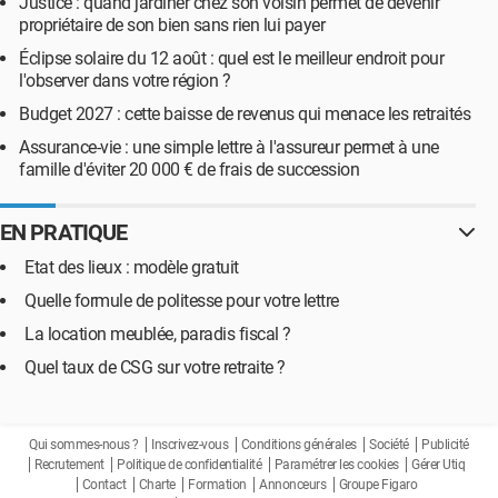
Justice : quand jardiner chez son voisin permet de devenir
propriétaire de son bien sans rien lui payer
Éclipse solaire du 12 août : quel est le meilleur endroit pour
l'observer dans votre région ?
Budget 2027 : cette baisse de revenus qui menace les retraités
Assurance-vie : une simple lettre à l'assureur permet à une
famille d'éviter 20 000 € de frais de succession
EN PRATIQUE
Etat des lieux : modèle gratuit
Quelle formule de politesse pour votre lettre
La location meublée, paradis fiscal ?
Quel taux de CSG sur votre retraite ?
Qui sommes-nous ?
Inscrivez-vous
Conditions générales
Société
Publicité
Recrutement
Politique de confidentialité
Paramétrer les cookies
Gérer Utiq
Contact
Charte
Formation
Annonceurs
Groupe Figaro