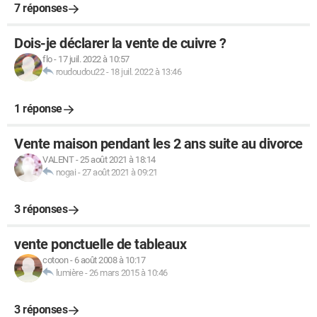
7 réponses
Dois-je déclarer la vente de cuivre ?
flo
-
17 juil. 2022 à 10:57
roudoudou22
-
18 juil. 2022 à 13:46
1 réponse
Vente maison pendant les 2 ans suite au divorce
VALENT
-
25 août 2021 à 18:14
nogai
-
27 août 2021 à 09:21
3 réponses
vente ponctuelle de tableaux
cotoon
-
6 août 2008 à 10:17
lumière
-
26 mars 2015 à 10:46
3 réponses