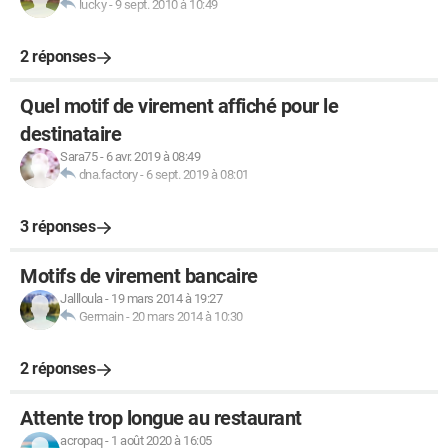
lucky
-
9 sept. 2010 à 10:49
2 réponses
Quel motif de virement affiché pour le
destinataire
Sara75
-
6 avr. 2019 à 08:49
dna.factory
-
6 sept. 2019 à 08:01
3 réponses
Motifs de virement bancaire
Jallloula
-
19 mars 2014 à 19:27
Germain
-
20 mars 2014 à 10:30
2 réponses
Attente trop longue au restaurant
acropaq
-
1 août 2020 à 16:05