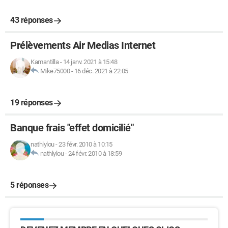
43 réponses
Prélèvements Air Medias Internet
Kamantilla
-
14 janv. 2021 à 15:48
Mike75000
-
16 déc. 2021 à 22:05
19 réponses
Banque frais "effet domicilié"
nathlylou
-
23 févr. 2010 à 10:15
nathlylou
-
24 févr. 2010 à 18:59
5 réponses