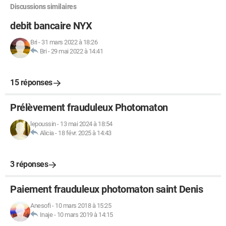
Discussions similaires
debit bancaire NYX
Bri
-
31 mars 2022 à 18:26
Bri
-
29 mai 2022 à 14:41
15 réponses
Prélèvement frauduleux Photomaton
lepoussin
-
13 mai 2024 à 18:54
Alicia
-
18 févr. 2025 à 14:43
3 réponses
Paiement frauduleux photomaton saint Denis
Anesofi
-
10 mars 2018 à 15:25
Inaje
-
10 mars 2019 à 14:15