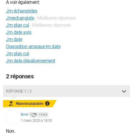
A voir également:
Jm échangistes
Jmechangiste
- Meilleures réponses
Jm plan cul
- Meilleures réponses
Jm date avis
Jm date
Opposition arnaque jm date
Jm plan cul
Jm date désabonnement
2 réponses
RÉPONSE 1 / 2
Réponse populaire
BmV
19 629
1 mars 2023 à 18:33
Non.