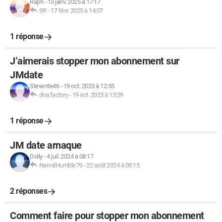
Raph
-
13 janv. 2025 à 17:17
SR
-
17 févr. 2025 à 14:07
1 réponse
J’aimerais stopper mon abonnement sur
JMdate
Stevente46
-
19 oct. 2023 à 12:55
dna.factory
-
19 oct. 2023 à 13:29
1 réponse
JM date arnaque
Dolly
-
4 juil. 2024 à 08:17
NarvalHumble79
-
22 août 2024 à 08:15
2 réponses
Comment faire pour stopper mon abonnement