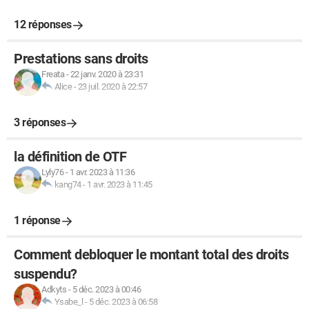
12 réponses
Prestations sans droits
Freata
-
22 janv. 2020 à 23:31
Alice
-
23 juil. 2020 à 22:57
3 réponses
la définition de OTF
Lyly76
-
1 avr. 2023 à 11:36
kang74
-
1 avr. 2023 à 11:45
1 réponse
Comment debloquer le montant total des droits
suspendu?
Adkyts
-
5 déc. 2023 à 00:46
Ysabe_l
-
5 déc. 2023 à 06:58