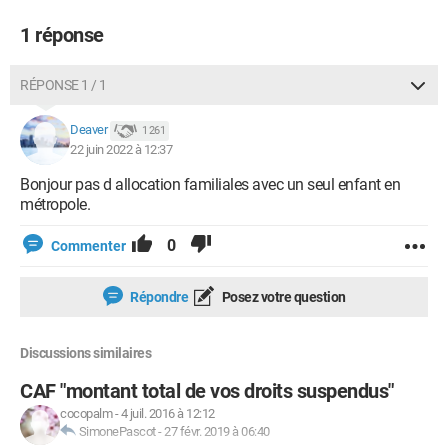
1 réponse
RÉPONSE 1 / 1
Deaver
1 261
22 juin 2022 à 12:37
Bonjour pas d allocation familiales avec un seul enfant en
métropole.
0
Commenter
Répondre
Posez votre question
Discussions similaires
CAF "montant total de vos droits suspendus"
cocopalm
-
4 juil. 2016 à 12:12
SimonePascot
-
27 févr. 2019 à 06:40