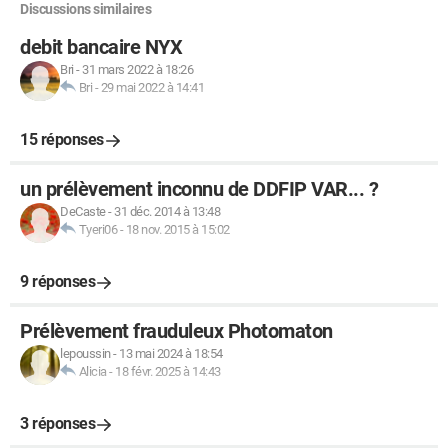
Discussions similaires
debit bancaire NYX
Bri
-
31 mars 2022 à 18:26
Bri
-
29 mai 2022 à 14:41
15 réponses
un prélèvement inconnu de DDFIP VAR... ?
DeCaste
-
31 déc. 2014 à 13:48
Tyeri06
-
18 nov. 2015 à 15:02
9 réponses
Prélèvement frauduleux Photomaton
lepoussin
-
13 mai 2024 à 18:54
Alicia
-
18 févr. 2025 à 14:43
3 réponses