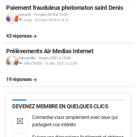
Paiement frauduleux photomaton saint Denis
Anesofi
-
10 mars 2018 à 15:25
Inaje
-
10 mars 2019 à 14:15
43 réponses
Prélèvements Air Medias Internet
Kamantilla
-
14 janv. 2021 à 15:48
Mike75000
-
16 déc. 2021 à 22:05
19 réponses
DEVENEZ MEMBRE EN QUELQUES CLICS
Connectez-vous simplement avec ceux qui
partagent vos intérêts