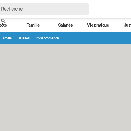
pôts
Famille
Salariés
Vie pratique
Jus
Famille
Salariés
Consommation