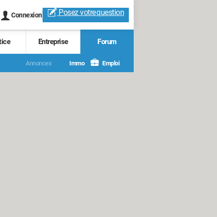
Posez votre
question
Connexion
tice
Entreprise
Forum
Annonces
Immo
Emploi