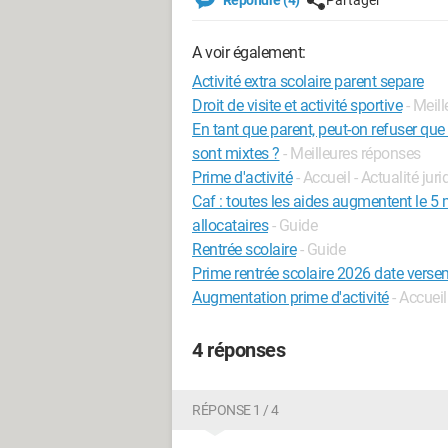
Répondre (4)
Partager
A voir également:
Activité extra scolaire parent separe
Droit de visite et activité sportive
- Meil
En tant que parent, peut-on refuser que 
sont mixtes ?
- Meilleures réponses
Prime d'activité
- Accueil - Actualité jur
Caf : toutes les aides augmentent le 5 
allocataires
- Guide
Rentrée scolaire
- Guide
Prime rentrée scolaire 2026 date vers
Augmentation prime d'activité
- Accueil
4 réponses
RÉPONSE 1 / 4