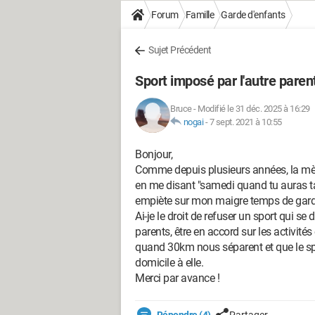
Forum
Famille
Garde d'enfants
Sujet Précédent
Sport imposé par l'autre pare
Bruce
-
Modifié le 31 déc. 2025 à 16:29
nogai
-
7 sept. 2021 à 10:55
Bonjour,
Comme depuis plusieurs années, la mè
en me disant "samedi quand tu auras ta 
empiète sur mon maigre temps de gard
Ai-je le droit de refuser un sport qui s
parents, être en accord sur les activité
quand 30km nous séparent et que le spo
domicile à elle.
Merci par avance !