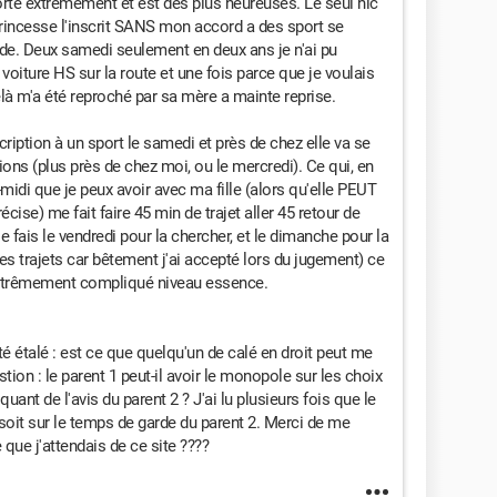
porte extrêmement et est des plus heureuses. Le seul hic
rincesse l'inscrit SANS mon accord a des sport se
de. Deux samedi seulement en deux ans je n'ai pu
 voiture HS sur la route et une fois parce que je voulais
là m'a été reproché par sa mère a mainte reprise.
ription à un sport le samedi et près de chez elle va se
tions (plus près de chez moi, ou le mercredi). Ce qui, en
idi que je peux avoir avec ma fille (alors qu'elle PEUT
récise) me fait faire 45 min de trajet aller 45 retour de
 fais le vendredi pour la chercher, et le dimanche pour la
 les trajets car bêtement j'ai accepté lors du jugement) ce
 extrêmement compliqué niveau essence.
 étalé : est ce que quelqu'un de calé en droit peut me
tion : le parent 1 peut-il avoir le monopole sur les choix
uant de l'avis du parent 2 ? J'ai lu plusieurs fois que le
soit sur le temps de garde du parent 2. Merci de me
 que j'attendais de ce site ????