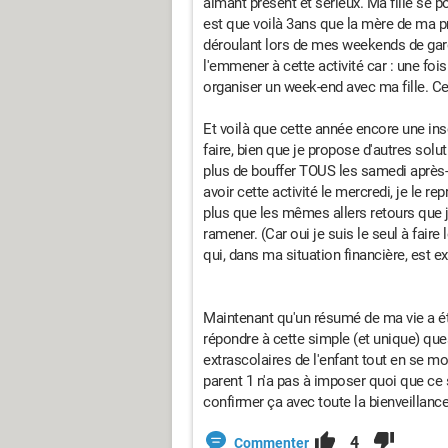
aimant présent et sérieux. Ma fille se 
est que voilà 3ans que la mère de ma p
déroulant lors de mes weekends de gar
l'emmener à cette activité car : une fois
organiser un week-end avec ma fille. Ce
Et voilà que cette année encore une insc
faire, bien que je propose d'autres solu
plus de bouffer TOUS les samedi après-m
avoir cette activité le mercredi, je le rep
plus que les mêmes allers retours que je
ramener. (Car oui je suis le seul à faire
qui, dans ma situation financière, est
Maintenant qu'un résumé de ma vie a été
répondre à cette simple (et unique) ques
extrascolaires de l'enfant tout en se moq
parent 1 n'a pas à imposer quoi que ce 
confirmer ça avec toute la bienveillance
4
Commenter