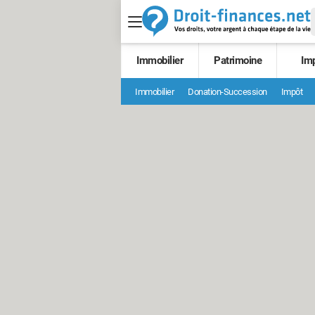
Immobilier
Patrimoine
Im
Immobilier
Donation-Succession
Impôt