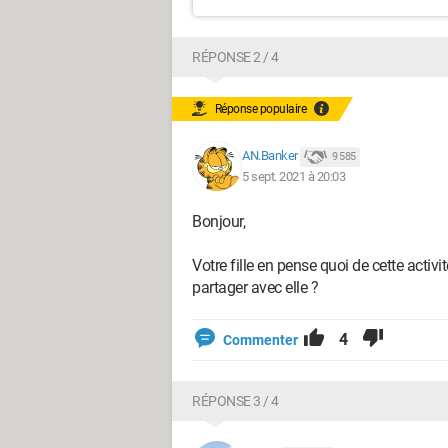
RÉPONSE 2 / 4
Réponse populaire
AN.Banker
9 585
5 sept. 2021 à 20:03
Bonjour,
Votre fille en pense quoi de cette acti
partager avec elle ?
4
Commenter
RÉPONSE 3 / 4