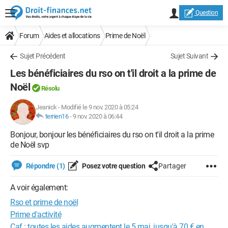
Question
Forum
Aides et allocations
Prime de Noël
Sujet Précédent
Sujet Suivant
Les bénéficiaires du rso on t'il droit a la prime de
Noël
Résolu
Jeanick
-
Modifié le 9 nov. 2020 à 05:24
terrien16
-
9 nov. 2020 à 06:44
Bonjour, bonjour les bénéficiaires du rso on t'il droit a la prime
de Noël svp
Répondre (1)
Posez votre question
Partager
A voir également:
Rso et prime de noël
Prime d'activité
Caf : toutes les aides augmentent le 5 mai, jusqu'à 70 € en