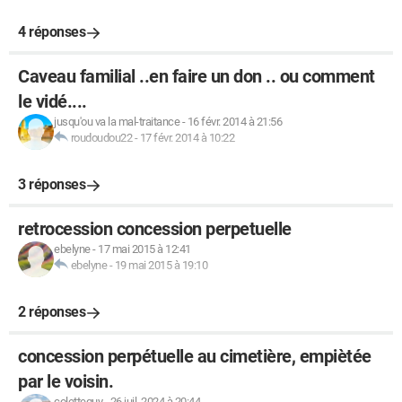
4 réponses
Caveau familial ..en faire un don .. ou comment
le vidé....
jusqu'ou va la mal-traitance
-
16 févr. 2014 à 21:56
roudoudou22
-
17 févr. 2014 à 10:22
3 réponses
retrocession concession perpetuelle
ebelyne
-
17 mai 2015 à 12:41
ebelyne
-
19 mai 2015 à 19:10
2 réponses
concession perpétuelle au cimetière, empiètée
par le voisin.
coletteguy
-
26 juil. 2024 à 20:44