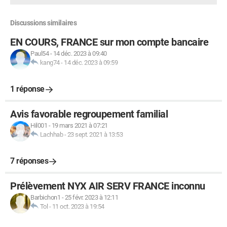
Discussions similaires
EN COURS, FRANCE sur mon compte bancaire
Paul54
-
14 déc. 2023 à 09:40
kang74
-
14 déc. 2023 à 09:59
1 réponse
Avis favorable regroupement familial
Hil001
-
19 mars 2021 à 07:21
Lachhab
-
23 sept. 2021 à 13:53
7 réponses
Prélèvement NYX AIR SERV FRANCE inconnu
Barbichon1
-
25 févr. 2023 à 12:11
Tol
-
11 oct. 2023 à 19:54