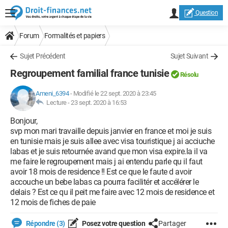
Question
Forum
Formalités et papiers
Sujet Précédent
Sujet Suivant
Regroupement familial france tunisie
Résolu
Ameni_6394
-
Modifié le 22 sept. 2020 à 23:45
Lecture -
23 sept. 2020 à 16:53
Bonjour,
svp mon mari travaille depuis janvier en france et moi je suis
en tunisie mais je suis allee avec visa touristique j ai acciuche
labas et je suis retournée avand que mon visa expire.la il va
me faire le regroupement mais j ai entendu parle qu il faut
avoir 18 mois de residence !! Est ce que le faute d avoir
accouche un bebe labas ca pourra facilitér et accélérer le
delais ? Est ce qu il peit me faire avec 12 mois de residence et
12 mois de fiches de paie
Répondre (3)
Posez votre question
Partager