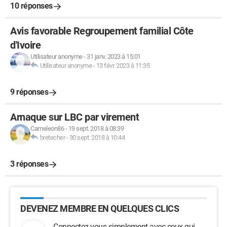
10 réponses
Avis favorable Regroupement familial Côte
d'Ivoire
Utilisateur anonyme
-
31 janv. 2023 à 15:01
Utilisateur anonyme
-
13 févr. 2023 à 11:35
9 réponses
Arnaque sur LBC par virement
Cameleon86
-
19 sept. 2018 à 08:39
bretecher
-
30 sept. 2018 à 10:44
3 réponses
DEVENEZ MEMBRE EN QUELQUES CLICS
Connectez-vous simplement avec ceux qui