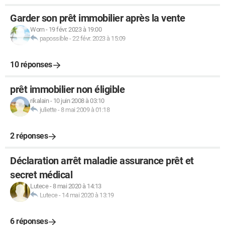
Garder son prêt immobilier après la vente
Worn
-
19 févr. 2023 à 19:00
papossible
-
22 févr. 2023 à 15:09
10 réponses
prêt immobilier non éligible
rikalain
-
10 juin 2008 à 03:10
juliette
-
8 mai 2009 à 01:18
2 réponses
Déclaration arrêt maladie assurance prêt et
secret médical
Lutece
-
8 mai 2020 à 14:13
Lutece
-
14 mai 2020 à 13:19
6 réponses