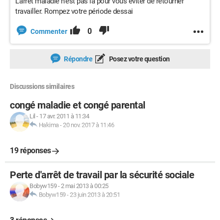
L'arrêt maladie n'est pas là pour vous éviter de retourner
travailler. Rompez votre période dessai
0
Commenter
Répondre
Posez votre question
Discussions similaires
congé maladie et congé parental
Lil
-
17 avr. 2011 à 11:34
Hakima
-
20 nov. 2017 à 11:46
19 réponses
Perte d'arrêt de travail par la sécurité sociale
Bobyw159
-
2 mai 2013 à 00:25
Bobyw159
-
23 juin 2013 à 20:51