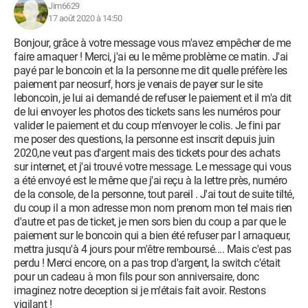
Jim6629
17 août 2020 à 14:50
Bonjour, grâce à votre message vous m'avez empêcher de me
faire arnaquer ! Merci, j'ai eu le même problème ce matin. J'ai
payé par le boncoin et la la personne me dit quelle préfère les
paiement par neosurf, hors je venais de payer sur le site
leboncoin, je lui ai demandé de refuser le paiement et il m'a dit
de lui envoyer les photos des tickets sans les numéros pour
valider le paiement et du coup m'envoyer le colis. Je fini par
me poser des questions, la personne est inscrit depuis juin
2020,ne veut pas d'argent mais des tickets pour des achats
sur internet, et j'ai trouvé votre message. Le message qui vous
a été envoyé est le même que j'ai reçu à la lettre près, numéro
de la console, de la personne, tout pareil . J'ai tout de suite tilté,
du coup il a mon adresse mon nom prenom mon tel mais rien
d'autre et pas de ticket, je men sors bien du coup a par que le
paiement sur le boncoin qui a bien été refuser par l arnaqueur,
mettra jusqu'à 4 jours pour m'être remboursé.... Mais c'est pas
perdu ! Merci encore, on a pas trop d'argent, la switch c'était
pour un cadeau à mon fils pour son anniversaire, donc
imaginez notre deception si je m'étais fait avoir. Restons
vigilant !