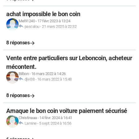
achat impossible le bon coin
Mel91240
-
17 févr. 2023 à 13:24
pascalou
-
21 mars 2025 à 22:32
8 réponses
Vente entre particuliers sur Leboncoin, acheteur
mécontent.
Bilbon
-
16 mars 2022 à 14:26
djivi38
-
16 mars 2022 à 15:48
8 réponses
Arnaque le bon coin voiture paiement sécurisé
Christinaaa
-
14 févr. 2024 à 16:41
Lamine
-
5 sept. 2024 à 16:56