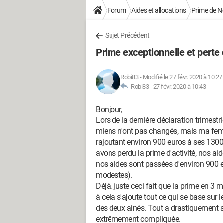
Forum
Aides et allocations
Prime de N
Sujet Précédent
Prime exceptionnelle et perte 
Robi83
-
Modifié le 27 févr. 2020 à 10:27
Robi83 -
27 févr. 2020 à 10:43
Bonjour,
Lors de la dernière déclaration trimest
miens n'ont pas changés, mais ma femm
rajoutant environ 900 euros à ses 1300
avons perdu la prime d'activité, nos a
nos aides sont passées d'environ 900 e
modestes).
Déjà, juste ceci fait que la prime en 3 
à cela s'ajoute tout ce qui se base sur 
des deux ainés. Tout a drastiquement 
extrêmement compliquée.