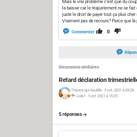
Mais le vrai problème c'est que du coup 
la baisse car le réajustement ne se fait 
juste le droit de payer tout ça plus cher
Vraiment pas de recours? Parce que là p
0
Commenter
Répon
Discussions similaires
Retard déclaration trimestriell
Thanos-qui-Sautille
-
5 oct. 2021 à 09:24
Lola1
-
5 oct. 2021 à 15:25
5 réponses