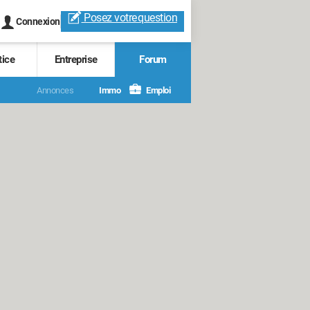
Posez votre
question
Connexion
tice
Entreprise
Forum
Annonces
Immo
Emploi