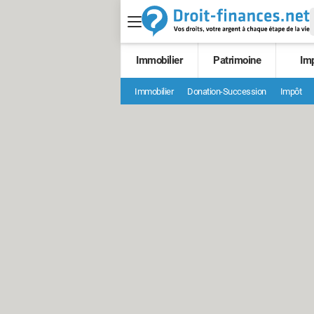
Immobilier
Patrimoine
Im
Immobilier
Donation-Succession
Impôt