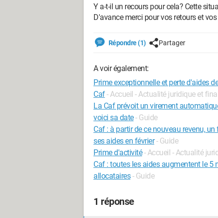
Y a-t-il un recours pour cela? Cette situa
D'avance merci pour vos retours et vos 
Répondre (1)
Partager
A voir également:
Prime exceptionnelle et perte d'aides d
Caf
- Accueil - Actualité juridique et fin
La Caf prévoit un virement automatique 
voici sa date
- Guide
Caf : à partir de ce nouveau revenu, un 
ses aides en février
- Guide
Prime d'activité
- Accueil - Actualité jur
Caf : toutes les aides augmentent le 5 
allocataires
- Guide
1 réponse