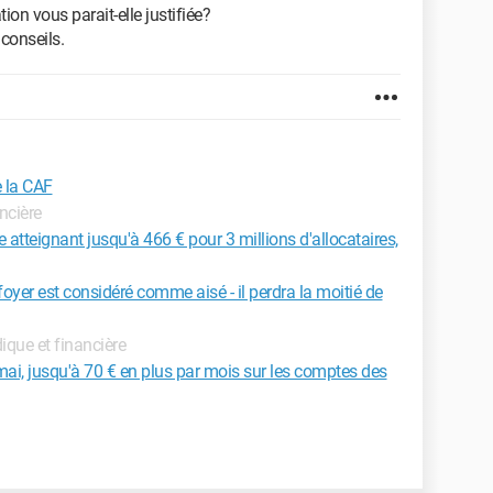
tion vous parait-elle justifiée?
conseils.
e la CAF
ancière
atteignant jusqu'à 466 € pour 3 millions d'allocataires,
foyer est considéré comme aisé - il perdra la moitié de
idique et financière
mai, jusqu'à 70 € en plus par mois sur les comptes des