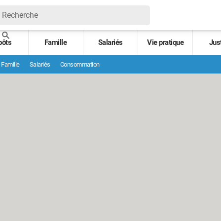
pôts
Famille
Salariés
Vie pratique
Jus
Famille
Salariés
Consommation