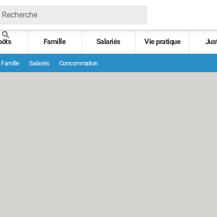
pôts
Famille
Salariés
Vie pratique
Jus
Famille
Salariés
Consommation