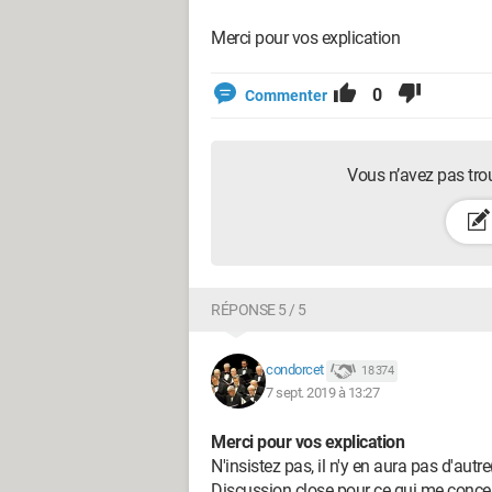
Merci pour vos explication
0
Commenter
Vous n’avez pas tro
RÉPONSE 5 / 5
condorcet
18 374
7 sept. 2019 à 13:27
Merci pour vos explication
N'insistez pas, il n'y en aura pas d'autre
Discussion close pour ce qui me conce