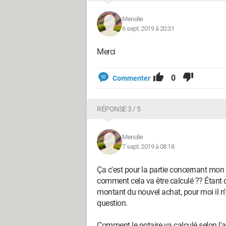
Menolie
6 sept. 2019 à 20:31
Merci
0
Commenter
RÉPONSE 3 / 5
Menolie
7 sept. 2019 à 08:18
Ça c'est pour la partie concernant mon 
comment cela va être calculé ?? Étant 
montant du nouvel achat, pour moi il n'
question.
Comment le notaire va calculé selon l'a