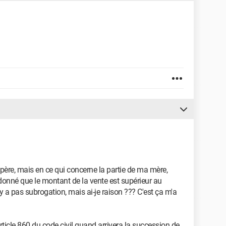
père, mais en ce qui concerne la partie de ma mère,
donné que le montant de la vente est supérieur au
y a pas subrogation, mais ai-je raison ??? C'est ça m'a
rticle 860 du code civil quand arrivera la succession de