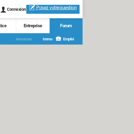
Posez votre
question
Connexion
tice
Entreprise
Forum
Annonces
Immo
Emploi