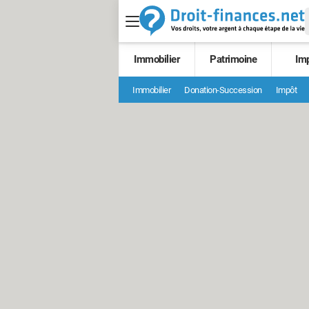
Immobilier
Patrimoine
Im
Immobilier
Donation-Succession
Impôt