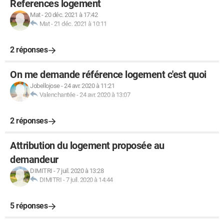
References logement
Mat
-
20 déc. 2021 à 17:42
Mat
-
21 déc. 2021 à 10:11
2 réponses
On me demande référence logement c'est quoi
Jobellojose
-
24 avr. 2020 à 11:21
Valenchantée
-
24 avr. 2020 à 13:07
2 réponses
Attribution du logement proposée au
demandeur
DIMITRI
-
7 juil. 2020 à 13:28
DIMITRI
-
7 juil. 2020 à 14:44
5 réponses