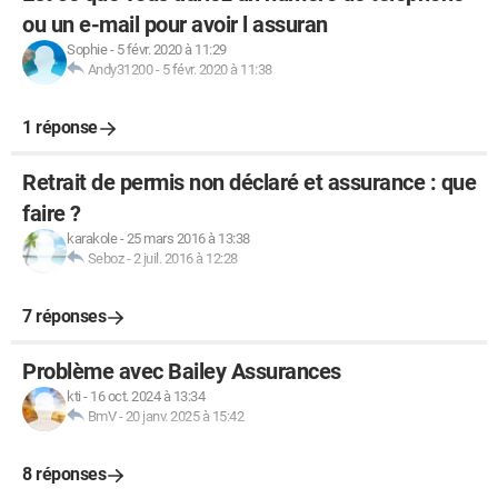
ou un e-mail pour avoir l assuran
Sophie
-
5 févr. 2020 à 11:29
Andy31200
-
5 févr. 2020 à 11:38
1 réponse
Retrait de permis non déclaré et assurance : que
faire ?
karakole
-
25 mars 2016 à 13:38
Seboz
-
2 juil. 2016 à 12:28
7 réponses
Problème avec Bailey Assurances
kti
-
16 oct. 2024 à 13:34
BmV
-
20 janv. 2025 à 15:42
8 réponses