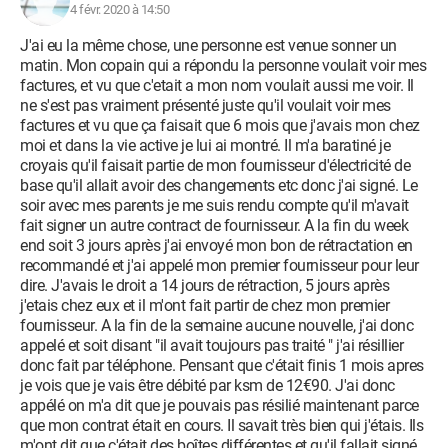
4 févr. 2020 à 14:50
J'ai eu la même chose, une personne est venue sonner un
matin. Mon copain qui a répondu la personne voulait voir mes
factures, et vu que c'etait a mon nom voulait aussi me voir. Il
ne s'est pas vraiment présenté juste qu'il voulait voir mes
factures et vu que ça faisait que 6 mois que j'avais mon chez
moi et dans la vie active je lui ai montré. Il m'a baratiné je
croyais qu'il faisait partie de mon fournisseur d'électricité de
base qu'il allait avoir des changements etc donc j'ai signé. Le
soir avec mes parents je me suis rendu compte qu'il m'avait
fait signer un autre contract de fournisseur. A la fin du week
end soit 3 jours après j'ai envoyé mon bon de rétractation en
recommandé et j'ai appelé mon premier fournisseur pour leur
dire. J'avais le droit a 14 jours de rétraction, 5 jours après
j'etais chez eux et il m'ont fait partir de chez mon premier
fournisseur. A la fin de la semaine aucune nouvelle, j'ai donc
appelé et soit disant "il avait toujours pas traité " j'ai résillier
donc fait par téléphone. Pensant que c'était finis 1 mois apres
je vois que je vais être débité par ksm de 12€90. J'ai donc
appélé on m'a dit que je pouvais pas résilié maintenant parce
que mon contrat était en cours. Il savait très bien qui j'étais. Ils
m'ont dit que c'était des boîtes différentes et qu'il fallait signé