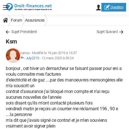
Question
Forum
Assurances
Sujet Précédent
Sujet Suivant
Ksm
nanou
-
Modifié le 16 juin 2019 à 16:57
July2215
-
12 mars 2020 à 09:24
bonjour , cet hiver un demarcheur se faisant passer pour eni a
voulu connaitre mes factures
d'electricité et de gaz ....par des manoeuvres mensongères elle
m'a souscrit un
contrat d'assurance j'ai bloqué mon compte et n'ai reçu
aucunes nouvelles de l'année
sois disant qu'ils m'ont contacté plusieurs fois
vendredi matin je reçois un courrier me réclamant 196 , 90 e
....la personne
m'a dit que j'avais signé ce contrat et je m'en souviens
vraiment avoir signer plein