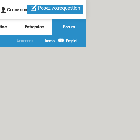
Posez votre
question
Connexion
tice
Entreprise
Forum
Annonces
Immo
Emploi