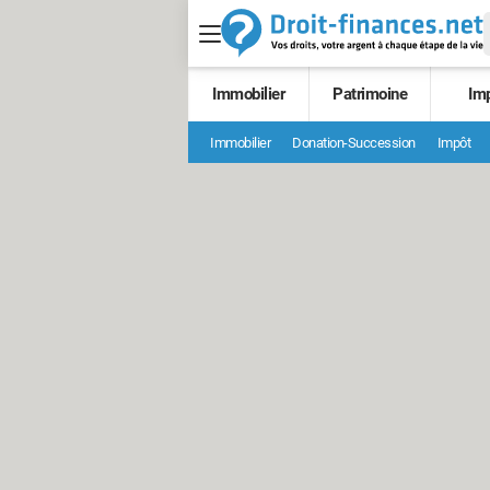
Immobilier
Patrimoine
Im
Immobilier
Donation-Succession
Impôt