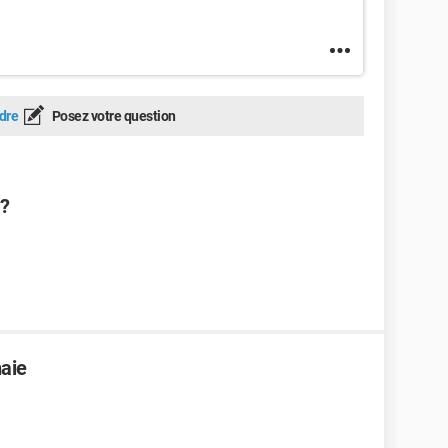
dre
Posez votre question
 ?
aie