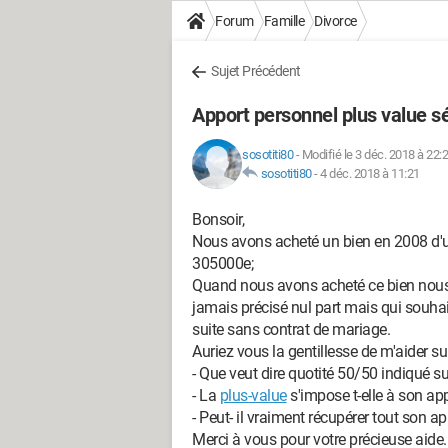
Forum
Famille
Divorce
Sujet Précédent
Apport personnel plus value s
sosotiti80
-
Modifié le 3 déc. 2018 à 22:
sosotiti80
-
4 déc. 2018 à 11:21
Bonsoir,
Nous avons acheté un bien en 2008 d'
305000e;
Quand nous avons acheté ce bien nous n
jamais précisé nul part mais qui souha
suite sans contrat de mariage.
Auriez vous la gentillesse de m'aider s
- Que veut dire quotité 50/50 indiqué sur
- La
plus-value
s'impose t-elle à son appo
- Peut- il vraiment récupérer tout son ap
Merci à vous pour votre précieuse aide.