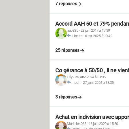
7 réponses
Accord AAH 50 et 79% pendan
nab835
-
23 juin 2017 à 17:39
Linette
-
6 avr. 2025 à 10:42
25 réponses
Co gérance à 50/50 , il ne vien
Lilly
-
26 janv. 2024 à 01:36
_lael_
-
27 janv. 2024 à 13:35
3 réponses
Achat en indivision avec appor
Marielle4083
-
16 juin 2020 à 15:50