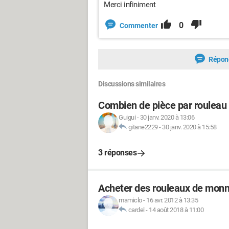
Merci infiniment
0
Commenter
Répon
Discussions similaires
Combien de pièce par rouleau
Guigui
-
30 janv. 2020 à 13:06
gitane2229
-
30 janv. 2020 à 15:58
3 réponses
Acheter des rouleaux de monn
mamiclo
-
16 avr. 2012 à 13:35
cardel
-
14 août 2018 à 11:00