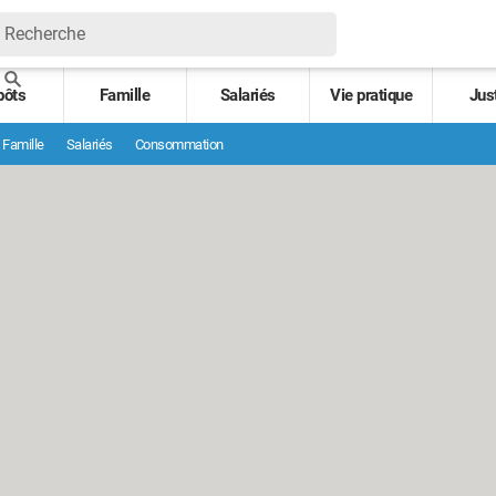
pôts
Famille
Salariés
Vie pratique
Jus
Famille
Salariés
Consommation