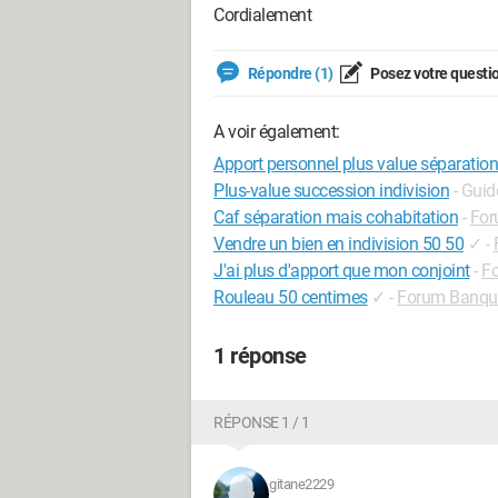
Cordialement
Répondre (1)
Posez votre questi
A voir également:
Apport personnel plus value séparation
Plus-value succession indivision
- Guid
Caf séparation mais cohabitation
-
For
Vendre un bien en indivision 50 50
✓
-
J'ai plus d'apport que mon conjoint
-
Fo
Rouleau 50 centimes
✓
-
Forum Banque
1 réponse
RÉPONSE 1 / 1
gitane2229