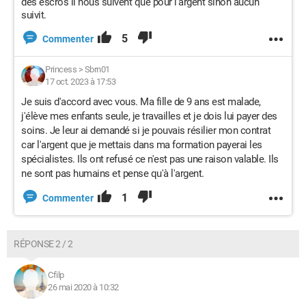
des escros il nous suivent que pour l’argent sinon aucun
suivit.
5
Commenter
Princess
>
Sbrn01
17 oct. 2023 à 17:53
Je suis d'accord avec vous. Ma fille de 9 ans est malade,
j'élève mes enfants seule, je travailles et je dois lui payer des
soins. Je leur ai demandé si je pouvais résilier mon contrat
car l'argent que je mettais dans ma formation payerai les
spécialistes. Ils ont refusé ce n'est pas une raison valable. Ils
ne sont pas humains et pense qu'à l'argent.
1
Commenter
RÉPONSE 2 / 2
Cfilp
26 mai 2020 à 10:32