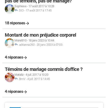
pas de témoins, pas de mariage?
Sophiese
-
17 août 2017 à 10:28
DCI
-
17 août 2017 à 17:45
18 réponses
Montant de mon préjudice corporel
Morel810
-
18 janv. 2023 à 10:44
adrianna292
-
20 janv. 2023 à 07:03
4 réponses
Témoins de mariage commis d'office ?
Mataliz
-
4 juil. 2017 à 10:20
BmV
-
4 juil. 2017 à 14:45
4 réponses