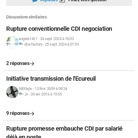
Discussions similaires
Rupture conventionnelle CDI negociation
angele1421
-
24 sept. 2024 à 16:03
dna.factory
-
25 sept. 2024 à 07:39
2 réponses
Initiative transmission de l'Ecureuil
9800xpv
-
13 févr. 2009 à 08:24
Jv
-
30 avr. 2016 à 15:55
9 réponses
Rupture promesse embauche CDI par salarié
déjà en poste