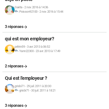
Gaëta
-
2 nov. 2016 à 14:36
Poisson92100
-
2 nov. 2016 à 15:44
3 réponses
qui est mon employeur?
pétrin59
-
3 avr. 2013 à 06:52
Yann22300
-
23 avr. 2013 à 17:49
2 réponses
Qui est l'employeur ?
grisbi71
-
29 juil. 2011 à 20:30
grisbi71
-
30 juil. 2011 à 18:21
3 réponses