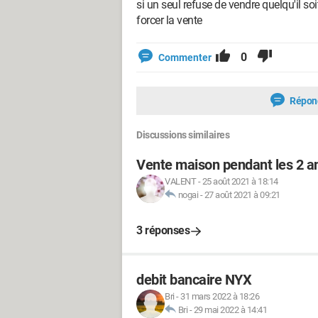
si un seul refuse de vendre quelqu'il soi
forcer la vente
0
Commenter
Répon
Discussions similaires
Vente maison pendant les 2 an
VALENT
-
25 août 2021 à 18:14
nogai
-
27 août 2021 à 09:21
3 réponses
debit bancaire NYX
Bri
-
31 mars 2022 à 18:26
Bri
-
29 mai 2022 à 14:41