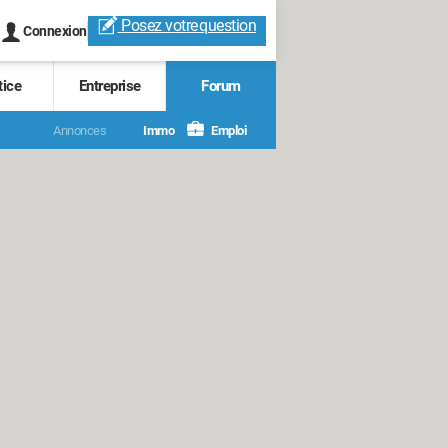
Posez votre
question
Connexion
tice
Entreprise
Forum
Annonces
Immo
Emploi