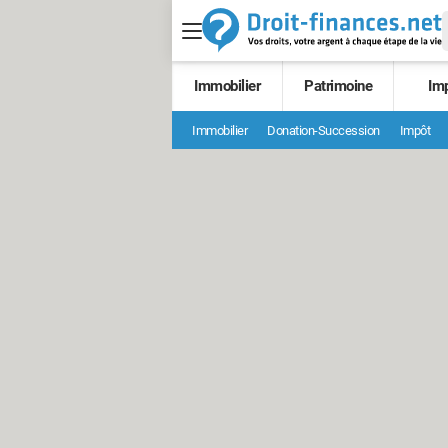
Immobilier
Patrimoine
Im
Immobilier
Donation-Succession
Impôt