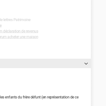
de lettres Patrimoine
e
m déclaration de revenus
rum acheter une maison
les enfants du frère défunt (en représentation de ce