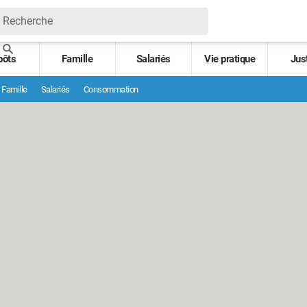
pôts
Famille
Salariés
Vie pratique
Jus
Famille
Salariés
Consommation