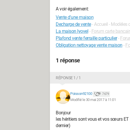
A voir également:
Vente d'une maison
Decharge de vente
- Accueil - Modèles 
La maison lyovel
-
Forum carte bancair
Plafond vente ferraille particulier
-
Foru
Obligation nettoyage vente maison
-
Fo
1 réponse
RÉPONSE 1 / 1
Poisson92100
7 679
Modifié le 30 mai 2017 à 11:01
Bonjour
les héritiers sont vous et vos sœurs ET 
dernier)