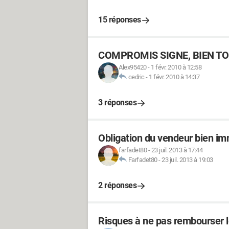
15 réponses
COMPROMIS SIGNE, BIEN TO
Alex95420
-
1 févr. 2010 à 12:58
cedric
-
1 févr. 2010 à 14:37
3 réponses
Obligation du vendeur bien im
farfadet80
-
23 juil. 2013 à 17:44
Farfadet80
-
23 juil. 2013 à 19:03
2 réponses
Risques à ne pas rembourser l