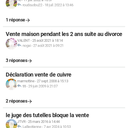
roudoudou22
-
18 juil. 2022 à 13:46
1 réponse
Vente maison pendant les 2 ans suite au divorce
VALENT
-
25 août 2021 à 18:14
nogai
-
27 août 2021 à 09:21
3 réponses
Déclaration vente de cuivre
marmottine
-
27 sept. 2008 à 15:13
titi
-
29 juin 2009 à 21:07
2 réponses
le juge des tutelles bloque la vente
JTVR
-
25 mars 2016 à 14:44
LaBeotienne
-
7 avr. 2024 à 10:53