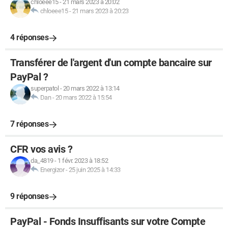
chloeee15
-
21 mars 2023 à 20:02
chloeee15
-
21 mars 2023 à 20:23
4 réponses
Transférer de l'argent d'un compte bancaire sur
PayPal ?
superpatol
-
20 mars 2022 à 13:14
Dan
-
20 mars 2022 à 15:54
7 réponses
CFR vos avis ?
da_4819
-
1 févr. 2023 à 18:52
Energizor
-
25 juin 2025 à 14:33
9 réponses
PayPal - Fonds Insuffisants sur votre Compte