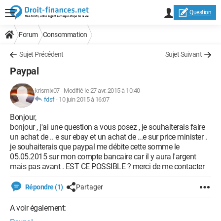
Question
Forum
Consommation
Sujet Précédent
Sujet Suivant
Paypal
krismix07
-
Modifié le 27 avr. 2015 à 10:40
fdsf
-
10 juin 2015 à 16:07
Bonjour,
bonjour , j'ai une question a vous posez , je souhaiterais faire
un achat de .. e sur ebay et un achat de ...e sur price minister .
je souhaiterais que paypal me débite cette somme le
05.05.2015 sur mon compte bancaire car il y aura l'argent
mais pas avant . EST CE POSSIBLE ? merci de me contacter
Répondre (1)
Partager
A voir également: