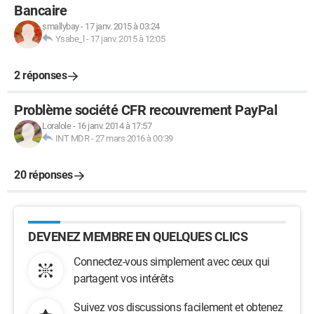
Bancaire
smallybay
-
17 janv. 2015 à 03:24
Ysabe_l
-
17 janv. 2015 à 12:05
2 réponses
Problème société CFR recouvrement PayPal
Loralole
-
16 janv. 2014 à 17:57
INT MDR
-
27 mars 2016 à 00:39
20 réponses
DEVENEZ MEMBRE EN QUELQUES CLICS
Connectez-vous simplement avec ceux qui
partagent vos intérêts
Suivez vos discussions facilement et obtenez