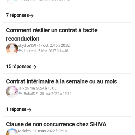
7 réponses
Comment résilier un contrat à tacite
reconduction
skydive159
-
17 oct. 2016 à 20:32
Laurent
-
5 févr. 2017 à 14:46
15 réponses
Contrat intérimaire à la semaine ou au mois
JR
-
26 mai 2024 à 13:05
BobotDF
-
30 mai 2024 à 15:14
1 réponse
Clause de non concurrence chez SHIVA
Melalen
-
20 mars 2022 à 22:16