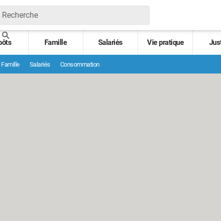
pôts
Famille
Salariés
Vie pratique
Jus
Famille
Salariés
Consommation