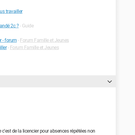
s travailler
andé 2c ?
- Guide
r - forum
-
Forum Famille et Jeunes
ller
-
Forum Famille et Jeunes
 c'est de la licencier pour absences répétées non