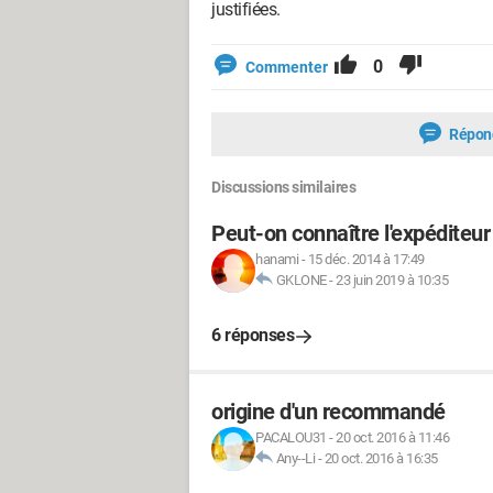
justifiées.
0
Commenter
Répon
Discussions similaires
Peut-on connaître l'expéditeu
hanami
-
15 déc. 2014 à 17:49
GKLONE
-
23 juin 2019 à 10:35
6 réponses
origine d'un recommandé
PACALOU31
-
20 oct. 2016 à 11:46
Any--Li
-
20 oct. 2016 à 16:35