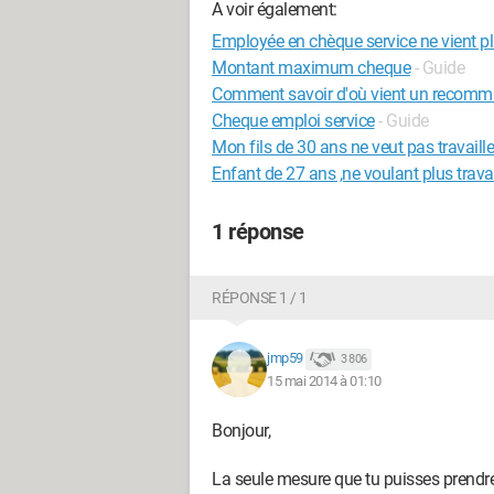
A voir également:
Employée en chèque service ne vient plu
Montant maximum cheque
- Guide
Comment savoir d'où vient un recomm
Cheque emploi service
- Guide
Mon fils de 30 ans ne veut pas travaille
Enfant de 27 ans ,ne voulant plus travai
1 réponse
RÉPONSE 1 / 1
jmp59
3 806
15 mai 2014 à 01:10
Bonjour,
La seule mesure que tu puisses prendre