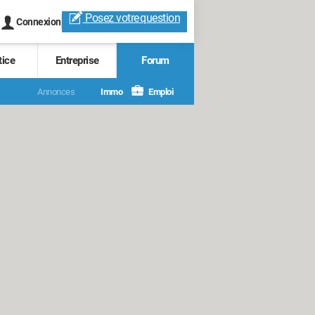
Posez votre
question
Connexion
tice
Entreprise
Forum
Annonces
Immo
Emploi