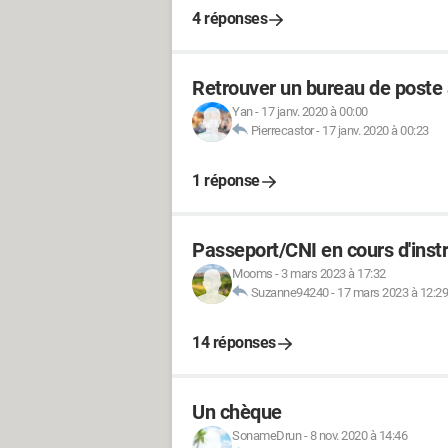
4 réponses
Retrouver un bureau de poste
Yan
-
17 janv. 2020 à 00:00
Pierrecastor
-
17 janv. 2020 à 00:23
1 réponse
Passeport/CNI en cours d'inst
Mooms
-
3 mars 2023 à 17:32
Suzanne94240
-
17 mars 2023 à 12:29
14 réponses
Un chèque
SonameDrun
-
8 nov. 2020 à 14:46