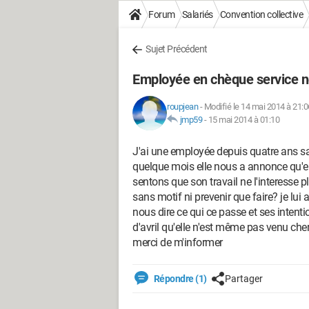
Forum
Salariés
Convention collective
Sujet Précédent
Employée en chèque service ne 
roupjean
-
Modifié le 14 mai 2014 à 21:0
jmp59
-
15 mai 2014 à 01:10
J'ai une employée depuis quatre ans san
quelque mois elle nous a annonce qu'el
sentons que son travail ne l'interesse p
sans motif ni prevenir que faire? je lui 
nous dire ce qui ce passe et ses intenti
d'avril qu'elle n'est même pas venu cher
merci de m'informer
Répondre (1)
Partager