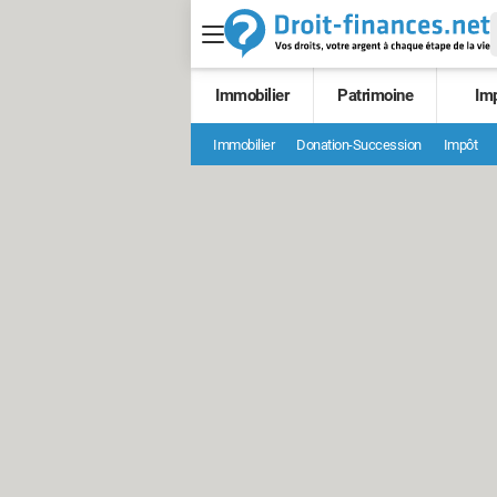
Immobilier
Patrimoine
Im
Immobilier
Donation-Succession
Impôt