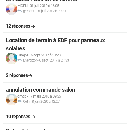
MGEN
-
31 juil. 2012 à 16:05
gerber1
-
31 juil. 2012 à 19:21
12 réponses
Location de terrain à EDF pour panneaux
solaires
Dragoz
-
6 sept. 2017 à 21:28
Energizor
-
6 sept. 2017 à 21:33
2 réponses
annulation commande salon
cmob
-
17 mars 2010 à 09:36
Celri
-
8 juin 2020 à 12:27
10 réponses