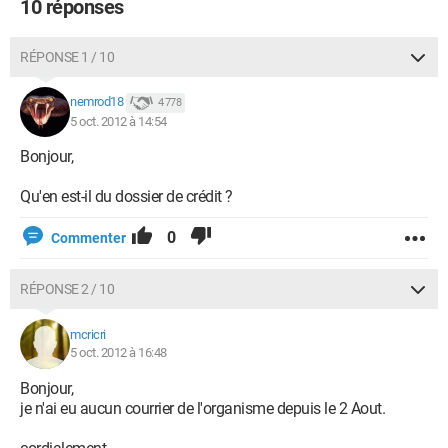
10 réponses
RÉPONSE 1 / 10
nemrod18
4 778
5 oct. 2012 à 14:54
Bonjour,
Qu'en est-il du dossier de crédit ?
0
Commenter
RÉPONSE 2 / 10
mcricri
5 oct. 2012 à 16:48
Bonjour,
je n'ai eu aucun courrier de l'organisme depuis le 2 Aout.