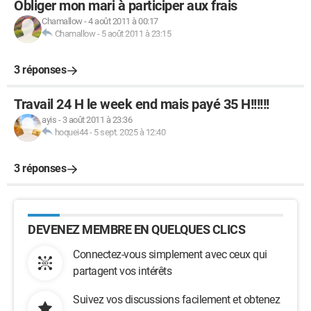
Obliger mon mari à participer aux frais
Chamallow
-
4 août 2011 à 00:17
Chamallow
-
5 août 2011 à 23:15
3 réponses
Travail 24 H le week end mais payé 35 H!!!!!!
ayis
-
3 août 2011 à 23:36
hoquei44
-
5 sept. 2025 à 12:40
3 réponses
DEVENEZ MEMBRE EN QUELQUES CLICS
Connectez-vous simplement avec ceux qui
partagent vos intérêts
Suivez vos discussions facilement et obtenez