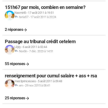
151h67 par mois, combien en semaine?
Naomi45
-
17 août 2011 à 19:51
tania57
-
17 août 2011 à 20:24
2 réponses
Passage au tribunal crédit cetelem
Lilyly
-
6 août 2011 à 02:44
Nordin
-
7 déc. 2023 à 14:51
55 réponses
renseignement pour cumul salaire + ass + rsa
mes3princesses
-
5 août 2011 à 09:48
em
-
29 nov. 2015 à 08:41
25 réponses