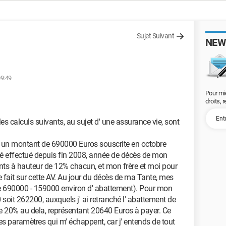
Sujet Suivant
NEW
09:49
Pour mi
droits, 
les calculs suivants, au sujet d' une assurance vie, sont
 un montant de 690000 Euros souscrite en octobre
té effectué depuis fin 2008, année de décès de mon
fants à hauteur de 12% chacun, et mon frère et moi pour
de fait sur cette AV. Au jour du décès de ma Tante, mes
de 690000 - 159000 environ d' abattement). Pour mon
0 soit 262200, auxquels j' ai retranché l' abattement de
e 20% au dela, représentant 20640 Euros à payer. Ce
l des paramètres qui m' échappent, car j' entends de tout