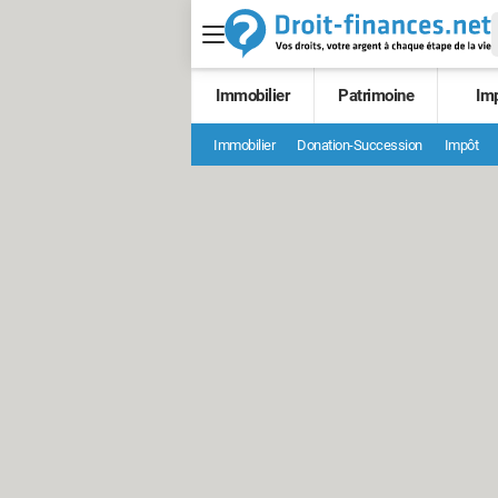
Immobilier
Patrimoine
Im
Immobilier
Donation-Succession
Impôt