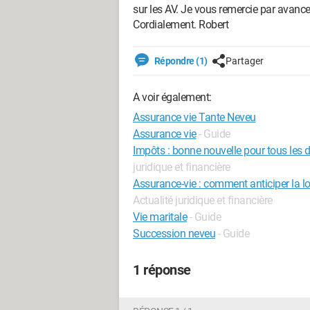
sur les AV. Je vous remercie par avanc
Cordialement. Robert
Répondre (1)
Partager
A voir également:
Assurance vie Tante Neveu
Assurance vie
- Guide
Impôts : bonne nouvelle pour tous les 
juridique et financière
Assurance-vie : comment anticiper la loi
Actualité juridique et financière
Vie maritale
- Guide
Succession neveu
- Guide
1 réponse