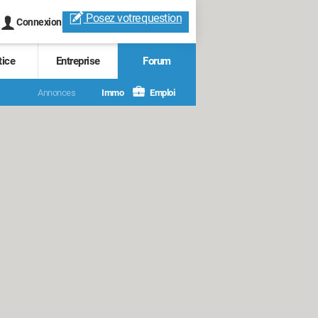
Posez votre
question
Connexion
tice
Entreprise
Forum
Annonces
Immo
Emploi