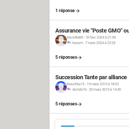
1 réponse
Assurance vie "Poste GMO" ou
biscotte88
-
18 févr. 2024 à 21:38
kasom
-
7 mars 2024 à 23:28
5 réponses
Succession Tante par alliance
Nouchka13
-
19 mars 2013 à 18:02
domdo76
-
20 mars 2013 à 14:45
5 réponses