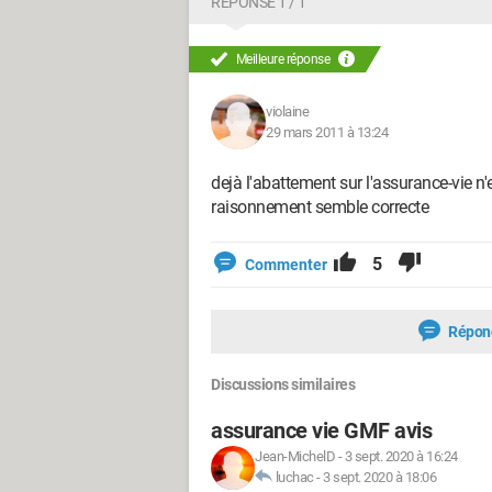
RÉPONSE 1 / 1
Meilleure réponse
violaine
29 mars 2011 à 13:24
dejà l'abattement sur l'assurance-vie n
raisonnement semble correcte
5
Commenter
Répon
Discussions similaires
assurance vie GMF avis
Jean-MichelD
-
3 sept. 2020 à 16:24
luchac
-
3 sept. 2020 à 18:06