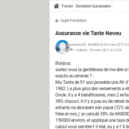
Forum
Donation-Succession
Sujet Précédent
Assurance vie Tante Neveu
uranium45
-
Modifié le 29 mars 2011 à 
violaine -
29 mars 2011 à 13:24
Bonjour,
auriez vous la gentillesse de me dire si 
exacts ou erronés ?..
Ma Tante de 91 ans possède une AV d'
1982. Le plus gros des versements a é
Oncle. Il y a 4 bénéficiaires, mes 2 en
38% chacun. Il n' y a pas eu de retrait 
enfants ne devraient rien payer (12% 
frère et moi, j' ai calculé 38% de 69000
159000 environ, et appliqué une taxe d
calcul vous semble t' il réel, ou y a t' i