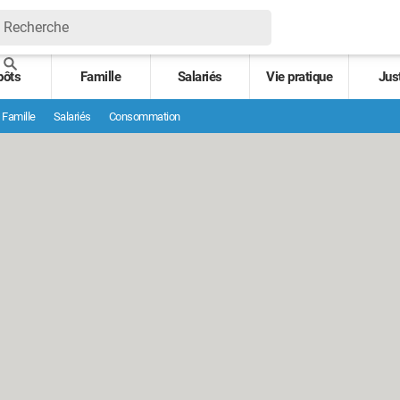
pôts
Famille
Salariés
Vie pratique
Jus
Famille
Salariés
Consommation