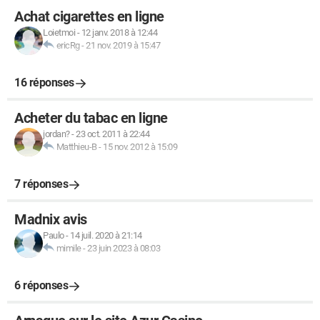
Achat cigarettes en ligne
Loietmoi
-
12 janv. 2018 à 12:44
ericRg
-
21 nov. 2019 à 15:47
16 réponses
Acheter du tabac en ligne
jordan?
-
23 oct. 2011 à 22:44
Matthieu-B
-
15 nov. 2012 à 15:09
7 réponses
Madnix avis
Paulo
-
14 juil. 2020 à 21:14
mimile
-
23 juin 2023 à 08:03
6 réponses