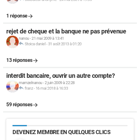
1 réponse
rejet de cheque et la banque ne pas prévenue
nanou
-
21 mai 2009 à 13:41
Stoica daniel
-
31 août 2013 à 01:20
13 réponses
interdit bancaire, ouvrir un autre compte?
mamzelnanou
-
2 juin 2009 à 22:28
franz
-
16 mai 2018 à 16:33
59 réponses
DEVENEZ MEMBRE EN QUELQUES CLICS