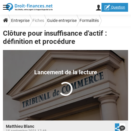
Question
Entreprise
Fiches
Guide entreprise
Formalités
Clôture pour insuffisance d'actif :
Droit et procédures collectives
définition et procédure
Matthieu Blanc
15 septembre 2021 17:48