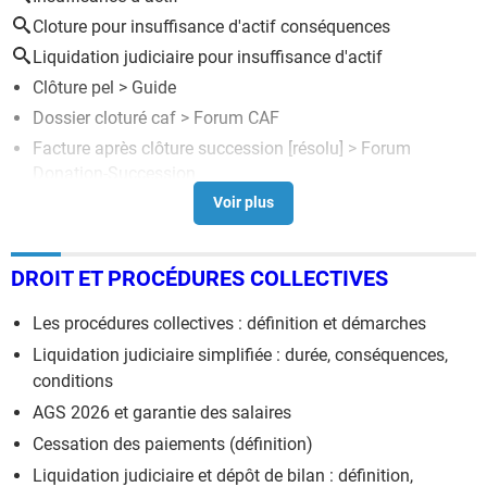
Cloture pour insuffisance d'actif conséquences
Liquidation judiciaire pour insuffisance d'actif
Clôture pel
> Guide
Dossier cloturé caf
>
Forum CAF
Facture après clôture succession
[résolu] >
Forum
Donation-Succession
Clôture de compte CAF
>
Forum CAF
Dossier clôturé CAF changement de caisse et demande
d'APL
>
Forum CAF
DROIT ET PROCÉDURES COLLECTIVES
Les procédures collectives : définition et démarches
Liquidation judiciaire simplifiée : durée, conséquences,
conditions
AGS 2026 et garantie des salaires
Cessation des paiements (définition)
Liquidation judiciaire et dépôt de bilan : définition,