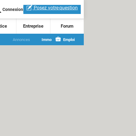
Posez votre
question
Connexion
tice
Entreprise
Forum
Annonces
Immo
Emploi