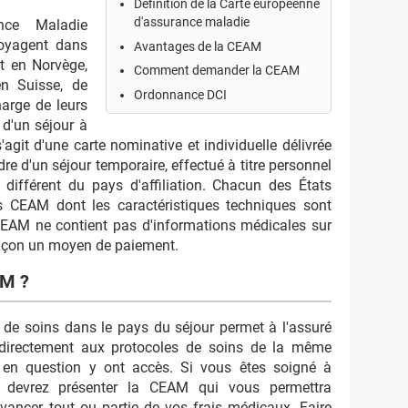
Définition de la Carte européenne
d'assurance maladie
nce Maladie
oyagent dans
Avantages de la CEAM
t en Norvège,
Comment demander la CEAM
en Suisse, de
Ordonnance DCI
harge de leurs
d'un séjour à
s'agit d'une carte nominative et individuelle délivrée
dre d'un séjour temporaire, effectué à titre personnel
différent du pays d'affiliation. Chacun des États
s CEAM dont les caractéristiques techniques sont
EAM ne contient pas d'informations médicales sur
façon un moyen de paiement.
AM ?
de soins dans le pays du séjour permet à l'assuré
 directement aux protocoles de soins de la même
en question y ont accès. Si vous êtes soigné à
us devrez présenter la CEAM qui vous permettra
vancer tout ou partie de vos frais médicaux. Faire