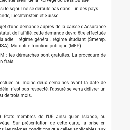
 Liechtenstein, de la Norvège ou de la Suisse,
 si le séjour ne se déroule pas dans l'un des pays
ande, Liechtenstein et Suisse.
'objet d'une demande auprès de la caisse d'Assurance
tatut de l'affilié, cette demande devra être effectuée
aladie : régime général, régime étudiant (Smerep,
MSA), Mutualité fonction publique (MFP)...
M : les démarches sont gratuites. La procédure de
 frais.
ectuée au moins deux semaines avant la date de
élai n'est pas respecté, l'assuré se verra délivrer un
est de trois mois.
 Etats membres de l'UE ainsi qu'en Islande, au
vège. Sur présentation de cette carte, la prise en
ns les mêmes conditions que celles applicables aux