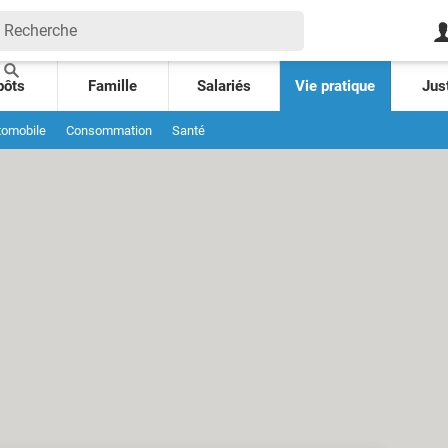
pôts
Famille
Salariés
Vie pratique
Jus
tomobile
Consommation
Santé