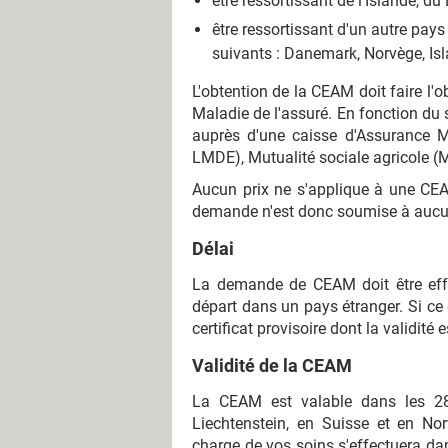
être ressortissant de l'Islande, du
être ressortissant d'un autre pays
suivants : Danemark, Norvège, Isl
L'obtention de la CEAM doit faire l
Maladie de l'assuré. En fonction du s
auprès d'une caisse d'Assurance M
LMDE), Mutualité sociale agricole (
Aucun prix ne s'applique à une CEA
demande n'est donc soumise à aucun
Délai
La demande de CEAM doit être eff
départ dans un pays étranger. Si ce d
certificat provisoire dont la validité 
Validité de la CEAM
La CEAM est valable dans les 28
Liechtenstein, en Suisse et en Nor
charge de vos soins s'effectuera da