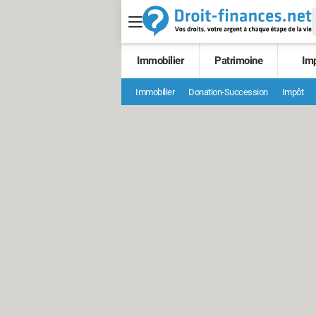
Immobilier
Patrimoine
Im
Immobilier
Donation-Succession
Impôt