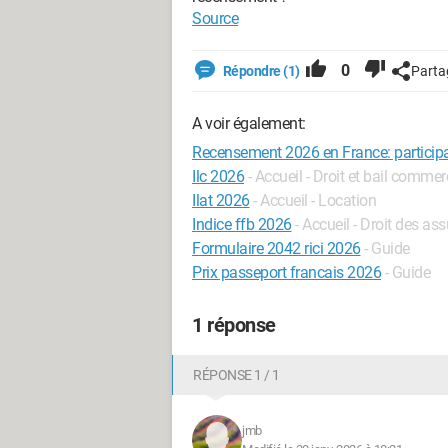
Source
0
Répondre (1)
Parta
A voir également:
Recensement 2026 en France: participa
Ilc 2026
- Accueil - Droit et bail commer
Ilat 2026
- Accueil - Location
Indice ffb 2026
- Accueil - Droit des as
Formulaire 2042 rici 2026
- Guide
Prix passeport francais 2026
- Guide
1 réponse
RÉPONSE 1 / 1
jmb