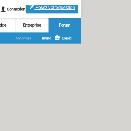
Posez votre
question
Connexion
tice
Entreprise
Forum
Annonces
Immo
Emploi