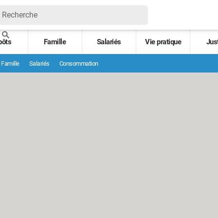
pôts
Famille
Salariés
Vie pratique
Jus
Famille
Salariés
Consommation