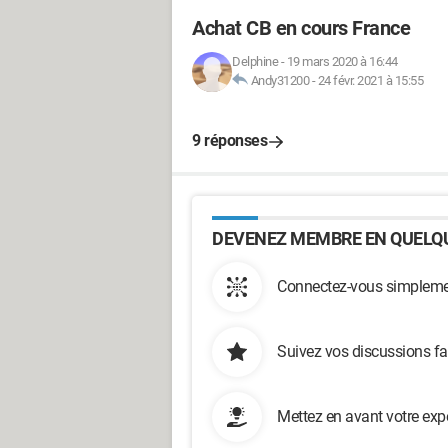
Achat CB en cours France
Delphine
-
19 mars 2020 à 16:44
Andy31200
-
24 févr. 2021 à 15:55
9 réponses
DEVENEZ MEMBRE EN QUELQU
Connectez-vous simplemen
Suivez vos discussions fa
Mettez en avant votre exp