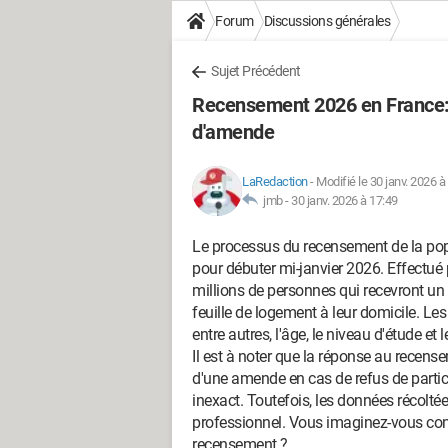
Forum
Discussions générales
Sujet Précédent
Recensement 2026 en France: p
d'amende
LaRedaction
-
Modifié le 30 janv. 2026 à
jmb -
30 janv. 2026 à 17:49
Le processus du recensement de la pop
pour débuter mi-janvier 2026. Effectué p
millions de personnes qui recevront un b
feuille de logement à leur domicile. Le
entre autres, l'âge, le niveau d'étude et
Il est à noter que la réponse au recens
d'une amende en cas de refus de parti
inexact. Toutefois, les données récolté
professionnel. Vous imaginez-vous conn
recensement ?