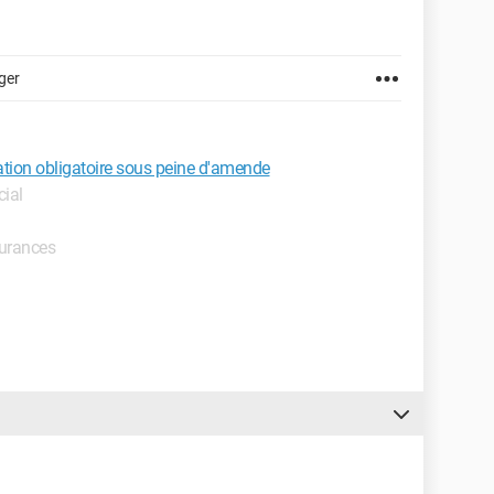
ger
tion obligatoire sous peine d'amende
cial
surances