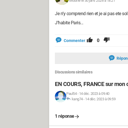
Modifié le 30 janv. 2026 à 18:21
Je n’y comprend rien et je ai pas ete sol
J’habite Paris...
0
Commenter
Répon
Discussions similaires
EN COURS, FRANCE sur mon c
Paul54
-
14 déc. 2023 à 09:40
kang74
-
14 déc. 2023 à 09:59
1 réponse