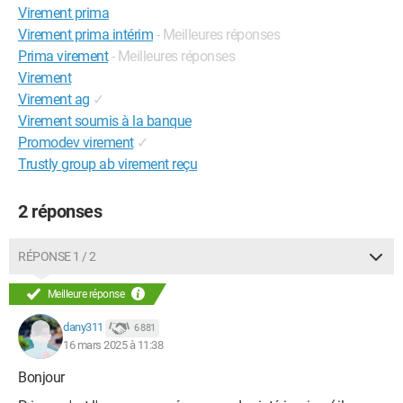
Virement prima
Virement prima intérim
- Meilleures réponses
Prima virement
- Meilleures réponses
Virement
Virement ag
✓
Virement soumis à la banque
Promodev virement
✓
Trustly group ab virement reçu
2 réponses
RÉPONSE 1 / 2
Meilleure réponse
dany311
6 881
16 mars 2025 à 11:38
Bonjour