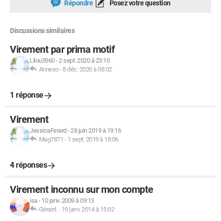
Répondre
Posez votre question
Discussions similaires
Virement par prima motif
Lilou5960
-
2 sept. 2020 à 23:10
Anneso
-
8 déc. 2020 à 08:02
1 réponse
Virement
JessicaFerard
-
28 juin 2019 à 19:16
Mag7871
-
1 sept. 2019 à 18:06
4 réponses
Virement inconnu sur mon compte
isa
-
10 janv. 2009 à 09:13
Gérard.
-
19 janv. 2014 à 15:02