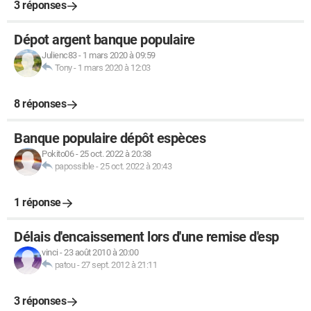
3 réponses
Dépot argent banque populaire
Julienc83
-
1 mars 2020 à 09:59
Tony
-
1 mars 2020 à 12:03
8 réponses
Banque populaire dépôt espèces
Pokito06
-
25 oct. 2022 à 20:38
papossible
-
25 oct. 2022 à 20:43
1 réponse
Délais d'encaissement lors d'une remise d'esp
vinci
-
23 août 2010 à 20:00
patou
-
27 sept. 2012 à 21:11
3 réponses