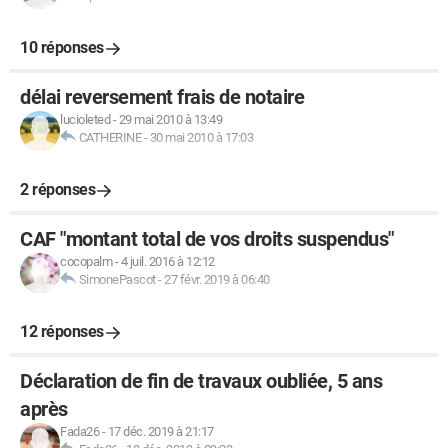
10 réponses
délai reversement frais de notaire
lucioleted
-
29 mai 2010 à 13:49
CATHERINE
-
30 mai 2010 à 17:03
2 réponses
CAF "montant total de vos droits suspendus"
cocopalm
-
4 juil. 2016 à 12:12
SimonePascot
-
27 févr. 2019 à 06:40
12 réponses
Déclaration de fin de travaux oubliée, 5 ans
après
Fada26
-
17 déc. 2019 à 21:17