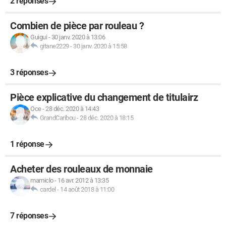
2 réponses
Combien de pièce par rouleau ?
Guigui
-
30 janv. 2020 à 13:06
gitane2229
-
30 janv. 2020 à 15:58
3 réponses
Pièce explicative du changement de titulairz
Oce
-
28 déc. 2020 à 14:43
GrandCaribou
-
28 déc. 2020 à 18:15
1 réponse
Acheter des rouleaux de monnaie
mamiclo
-
16 avr. 2012 à 13:35
cardel
-
14 août 2018 à 11:00
7 réponses