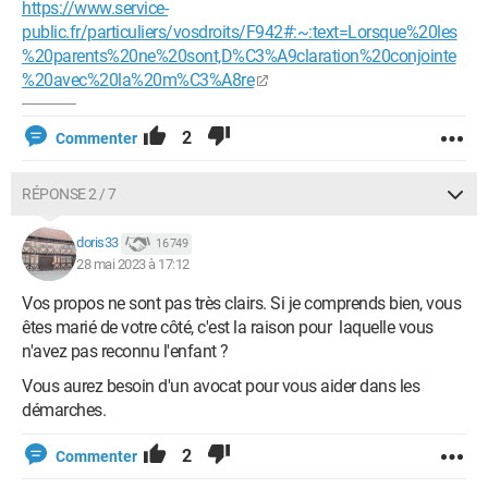
https://www.service-
public.fr/particuliers/vosdroits/F942#:~:text=Lorsque%20les
%20parents%20ne%20sont,D%C3%A9claration%20conjointe
%20avec%20la%20m%C3%A8re
2
Commenter
RÉPONSE 2 / 7
doris33
16 749
28 mai 2023 à 17:12
Vos propos ne sont pas très clairs. Si je comprends bien, vous
êtes marié de votre côté, c'est la raison pour laquelle vous
n'avez pas reconnu l'enfant ?
Vous aurez besoin d'un avocat pour vous aider dans les
démarches.
2
Commenter