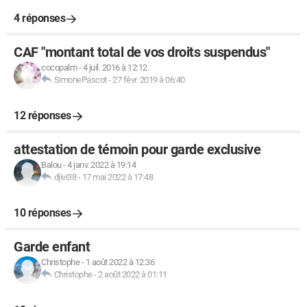
4 réponses
CAF "montant total de vos droits suspendus"
cocopalm
-
4 juil. 2016 à 12:12
SimonePascot
-
27 févr. 2019 à 06:40
12 réponses
attestation de témoin pour garde exclusive
Balou
-
4 janv. 2022 à 19:14
djivi38
-
17 mai 2022 à 17:48
10 réponses
Garde enfant
Christophe
-
1 août 2022 à 12:36
Christophe
-
2 août 2022 à 01:11