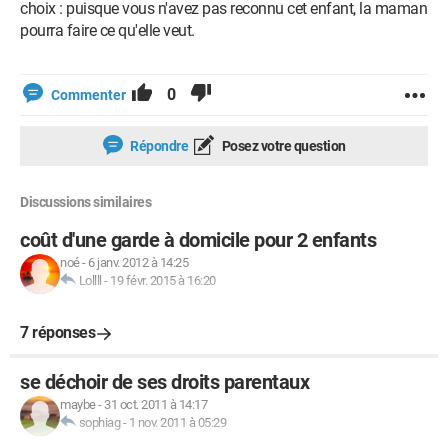
choix : puisque vous n'avez pas reconnu cet enfant, la maman
pourra faire ce qu'elle veut.
0
Commenter
Répondre
Posez votre question
Discussions similaires
coût d'une garde à domicile pour 2 enfants
noé
-
6 janv. 2012 à 14:25
Lollll
-
19 févr. 2015 à 16:20
7 réponses
se déchoir de ses droits parentaux
maybe
-
31 oct. 2011 à 14:17
sophiag
-
1 nov. 2011 à 05:29