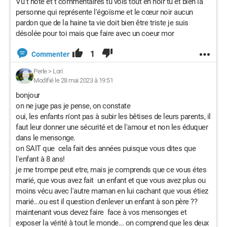
Vu t note et t commentaires tu vois tout en noir tu et bien la
personne qui représente l'égoïsme et le cœur noir aucun
pardon que de la haine ta vie doit bien être triste je suis
désolée pour toi mais que faire avec un coeur mor
1
Commenter
Perle
>
Lori
Modifié le 28 mai 2023 à 19:51
bonjour
on ne juge pas je pense, on constate
oui, les enfants n'ont pas à subir les bêtises de leurs parents, il
faut leur donner une sécurité et de l'amour et non les éduquer
dans le mensonge.
on SAIT que cela fait des années puisque vous dites que
l'enfant à 8 ans!
je me trompe peut etre, mais je comprends que ce vous étes
marié, que vous avez fait un enfant et que vous avez plus ou
moins vécu avec l'autre maman en lui cachant que vous étiez
marié...ou est il question d'enlever un enfant à son père ??
maintenant vous devez faire face à vos mensonges et
exposer la vérité à tout le monde... on comprend que les deux