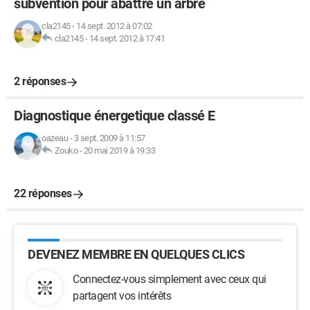
subvention pour abattre un arbre
cla2145
-
14 sept. 2012 à 07:02
cla2145
-
14 sept. 2012 à 17:41
2 réponses
Diagnostique énergetique classé E
oazeau
-
3 sept. 2009 à 11:57
Zouko
-
20 mai 2019 à 19:33
22 réponses
DEVENEZ MEMBRE EN QUELQUES CLICS
Connectez-vous simplement avec ceux qui
partagent vos intérêts