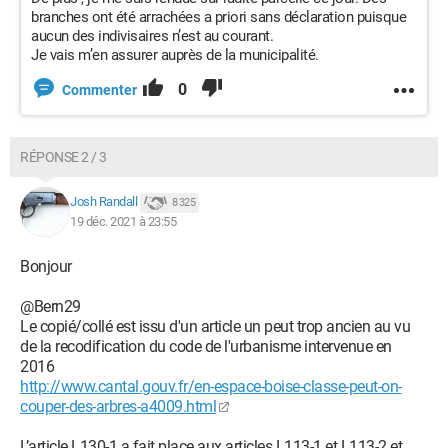
branches ont été arrachées a priori sans déclaration puisque
aucun des indivisaires n’est au courant.
Je vais m’en assurer auprès de la municipalité.
0
Commenter
RÉPONSE 2 / 3
Josh Randall
8 325
19 déc. 2021 à 23:55
Bonjour
@Bern29
Le copié/collé est issu d'un article un peut trop ancien au vu
de la recodification du code de l'urbanisme intervenue en
2016
http://www.cantal.gouv.fr/en-espace-boise-classe-peut-on-
couper-des-arbres-a4009.html
L’article L130-1 a fait place aux articles L113-1 et L113-2 et