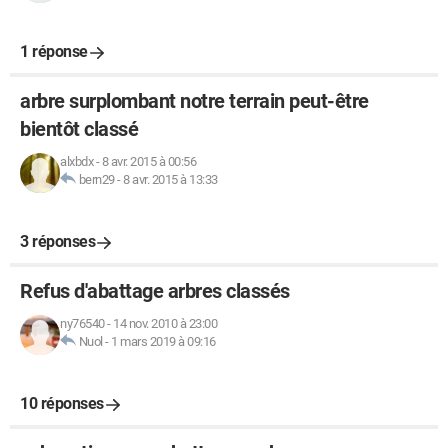
1 réponse
arbre surplombant notre terrain peut-être
bientôt classé
alxbdx
-
8 avr. 2015 à 00:56
bern29
-
8 avr. 2015 à 13:33
3 réponses
Refus d'abattage arbres classés
ny76540
-
14 nov. 2010 à 23:00
Nuol
-
1 mars 2019 à 09:16
10 réponses