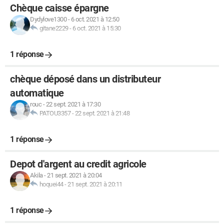
Chèque caisse épargne
Dydylove1300
-
6 oct. 2021 à 12:50
gitane2229
-
6 oct. 2021 à 15:30
1 réponse
chèque déposé dans un distributeur
automatique
rouc
-
22 sept. 2021 à 17:30
PATOU3357
-
22 sept. 2021 à 21:48
1 réponse
Depot d'argent au credit agricole
Akila
-
21 sept. 2021 à 20:04
hoquei44
-
21 sept. 2021 à 20:11
1 réponse