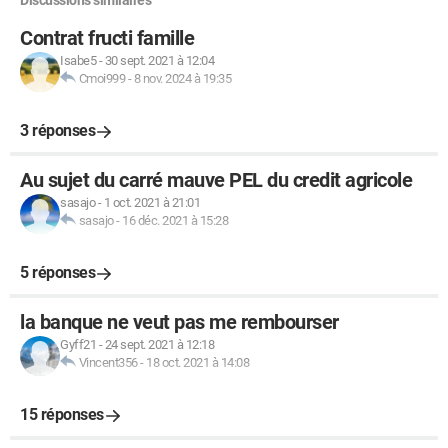
Discussions similaires
Contrat fructi famille
Isabe5
-
30 sept. 2021 à 12:04
Cmoi999
-
8 nov. 2024 à 19:35
3 réponses
Au sujet du carré mauve PEL du credit agricole
sasajo
-
1 oct. 2021 à 21:01
sasajo
-
16 déc. 2021 à 15:28
5 réponses
la banque ne veut pas me rembourser
Gyff21
-
24 sept. 2021 à 12:18
Vincent356
-
18 oct. 2021 à 14:08
15 réponses