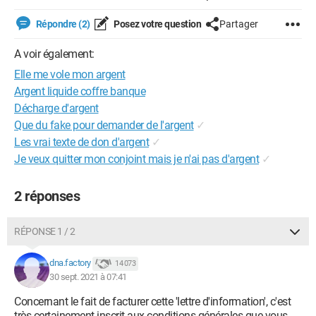
Répondre (2)
Posez votre question
Partager
A voir également:
Elle me vole mon argent
Argent liquide coffre banque
Décharge d'argent
Que du fake pour demander de l'argent
✓
Les vrai texte de don d'argent
✓
Je veux quitter mon conjoint mais je n'ai pas d'argent
✓
2 réponses
RÉPONSE 1 / 2
dna.factory
14 073
30 sept. 2021 à 07:41
Concernant le fait de facturer cette 'lettre d'information', c'est
très certainement inscrit aux conditions générales que vous