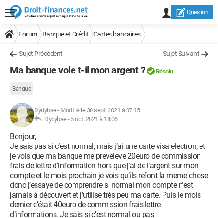
Question
Forum
Banque et Crédit
Cartes bancaires
Sujet Précédent
Sujet Suivant
Ma banque vole t-il mon argent ?
Résolu
Banque
Dydybae
-
Modifié le 30 sept. 2021 à 07:15
Dydybae -
5 oct. 2021 à 18:06
Bonjour,
Je sais pas si c’est normal, mais j’ai une carte visa electron, et
je vois que ma banque me preveleve 20euro de commission
frais de lettre d’information hors que j’ai de l’argent sur mon
compte et le mois prochain je vois qu’ils refont la meme chose
donc j’essaye de comprendre si normal mon compte n’est
jamais à découvert et j’utilise très peu ma carte. Puis le mois
dernier c’était 40euro de commission frais lettre
d’informations. Je sais si c’est normal ou pas