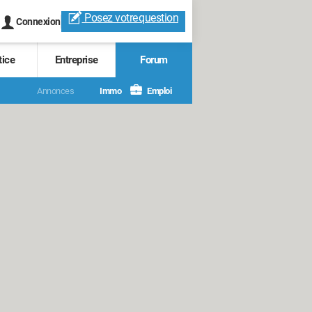
Posez votre
question
Connexion
tice
Entreprise
Forum
Annonces
Immo
Emploi