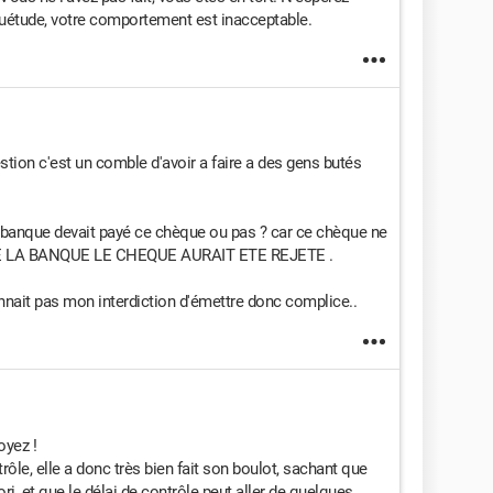
tude, votre comportement est inacceptable.
ion c'est un comble d'avoir a faire a des gens butés
 banque devait payé ce chèque ou pas ? car ce chèque ne
 DE LA BANQUE LE CHEQUE AURAIT ETE REJETE .
nait pas mon interdiction d'émettre donc complice..
oyez !
ôle, elle a donc très bien fait son boulot, sachant que
ri, et que le délai de contrôle peut aller de quelques