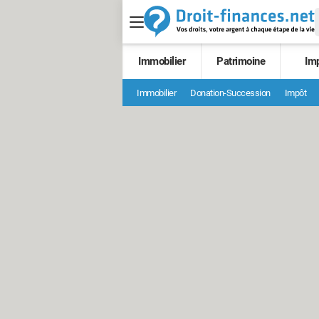
Immobilier
Patrimoine
Im
Immobilier
Donation-Succession
Impôt