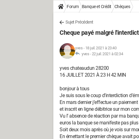
Forum
Banque et Crédit
Chèques
Sujet Précédent
Cheque payé malgré l'interdic
yves
-
18 juil. 2021 à 23:40
yves -
22 juil. 2021 à 02:34
yves chateaudun 28200
16 JUILLET 2021 À 23 H 42 MIN
bonjour à tous
Je suis sous le coup d’interdiction d’é
En mars dernier j’effectue un paiement
et inscrit en ligne débitrice sur mon com
Vu l’ absence de réaction par ma banq
euros la banque se manifeste pas plus 
Soit deux mois après où je vois sur mon 
En émettant le premier chèque avait pou