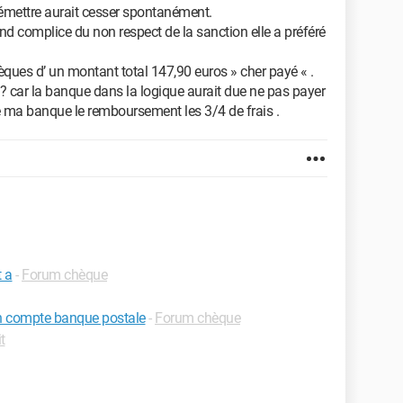
d’émettre aurait cesser spontanément.
d complice du non respect de la sanction elle a préféré
hèques d’ un montant total 147,90 euros » cher payé « .
e ? car la banque dans la logique aurait due ne pas payer
è ma banque le remboursement les 3/4 de frais .
t a
-
Forum chèque
n compte banque postale
-
Forum chèque
t