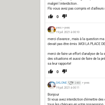
malgré l interdiction .
Flo vous avez pas compris et d'ailleur
0
yves
>
yves
19 juil. 2021 à 00:10
merci d'avance , mais à la question ma
devait pas être émis .MOI LA PLACE
merci de faire un effort d'analyse de la s
des situations et aussi de faire de la p
sa leur rapporte!
0
GKLONE
>
yves
2 483
19 juil. 2021 à 00:11
Bonjour
Si vous avez interdiction d'émettre des
tous les chèques en votre possession. V