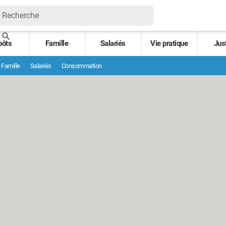
pôts
Famille
Salariés
Vie pratique
Jus
Famille
Salariés
Consommation