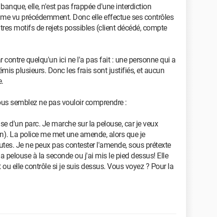
anque, elle, n'est pas frappée d'une interdiction
mme vu précédemment. Donc elle effectue ses contrôles
tres motifs de rejets possibles (client décédé, compte
ar contre quelqu'un ici ne l'a pas fait : une personne qui a
émis plusieurs. Donc les frais sont justifiés, et aucun
.
 vous semblez ne pas vouloir comprendre :
use d'un parc. Je marche sur la pelouse, car je veux
con). La police me met une amende, alors que je
tes. Je ne peux pas contester l'amende, sous prétexte
la pelouse à la seconde ou j'ai mis le pied dessus! Elle
ou elle contrôle si je suis dessus. Vous voyez ? Pour la