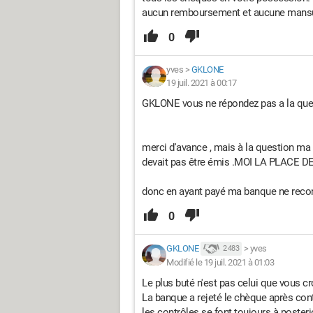
aucun remboursement et aucune mansué
0
yves
>
GKLONE
19 juil. 2021 à 00:17
GKLONE vous ne répondez pas a la quest
merci d'avance , mais à la question ma
devait pas être émis .MOI LA PLACE
donc en ayant payé ma banque ne recon
0
GKLONE
>
yves
2 483
Modifié le 19 juil. 2021 à 01:03
Le plus buté n'est pas celui que vous cr
La banque a rejeté le chèque après contr
les contrôles se font toujours à posterio