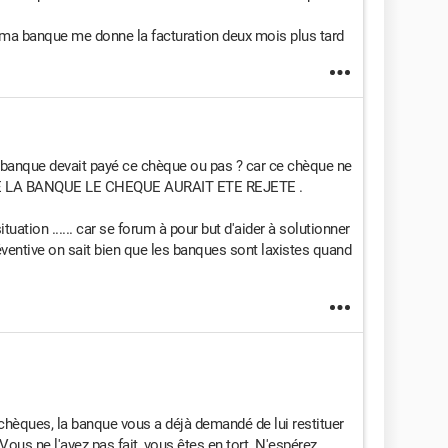
s ma banque me donne la facturation deux mois plus tard
 banque devait payé ce chèque ou pas ? car ce chèque ne
 DE LA BANQUE LE CHEQUE AURAIT ETE REJETE .
ituation ...... car se forum à pour but d'aider à solutionner
réventive on sait bien que les banques sont laxistes quand
 chèques, la banque vous a déjà demandé de lui restituer
ous ne l'avez pas fait, vous êtes en tort. N'espérez