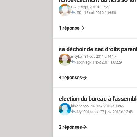
CC
-
9 sept. 2010 à 17:27
RD
-
15 oct. 2010 à 14:56
1 réponse
se déchoir de ses droits paren
maybe
-
31 oct. 2011 à 14:17
sophiag
-
1 nov. 2011 à 05:29
4 réponses
election du bureau à l'assembl
bibichenob
-
25 janv. 2013 à 10:46
My1901asso
-
27 janv. 2013 à 13:46
2 réponses