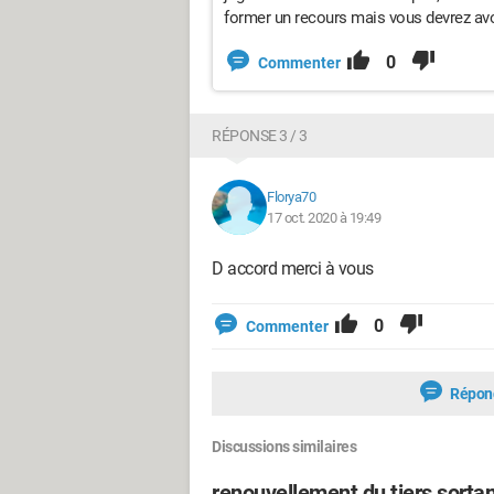
former un recours mais vous devrez avo
0
Commenter
RÉPONSE 3 / 3
Florya70
17 oct. 2020 à 19:49
D accord merci à vous
0
Commenter
Répon
Discussions similaires
renouvellement du tiers sortan