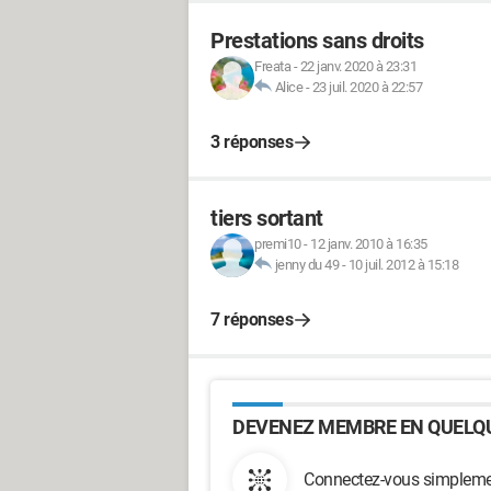
Prestations sans droits
Freata
-
22 janv. 2020 à 23:31
Alice
-
23 juil. 2020 à 22:57
3 réponses
tiers sortant
premi10
-
12 janv. 2010 à 16:35
jenny du 49
-
10 juil. 2012 à 15:18
7 réponses
DEVENEZ MEMBRE EN QUELQU
Connectez-vous simplemen