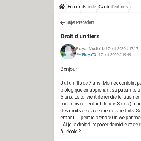
Forum
Famille
Garde d'enfants
Sujet Précédent
Droit d un tiers
Florya
-
Modifié le 17 oct. 2020 à 17:17
Florya70
-
17 oct. 2020 à 19:49
Bonjour,
J’ai un fils de 7 ans. Mon ex conjoint p
biologique en apprenant sa paternité à 
5 ans. Le tgi vient de rendre le jugement
moi ni avec l enfant depuis 3 ans ) a p
des droits de garde même si réduits. Su
enfant . Il peut le prendre un we par moi
. Ai-je le droit d imposer domicile et de 
à l école ?