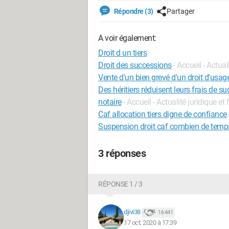
Répondre (3)
Partager
A voir également:
Droit d un tiers
Droit des successions
- Accueil - Actual
Vente d'un bien grevé d'un droit d'usage
Des héritiers réduisent leurs frais de 
notaire
- Accueil - Actualité juridique et
Caf allocation tiers digne de confiance
Suspension droit caf combien de temp
3 réponses
RÉPONSE 1 / 3
djivi38
16 441
17 oct. 2020 à 17:39