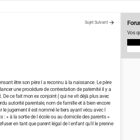
Foru
Sujet Suivant
Vos qu
ensant être son père l a reconnu à la naissance. Le père
lancer une procédure de contestation de paternité il y a
. De ce fait mon ex conjoint ( qui ne vit déjà plus avec
erdu autorité parentale, nom de famille et à bien encore
r le jugement il est nommé le tiers ayant vécu avec l
s : « à la sortie de l école ou au domicile des parents »
refuser en tant que parent légal de l enfant qu’il le prenne