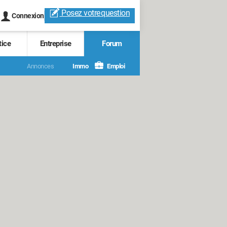
Posez votre
question
Connexion
tice
Entreprise
Forum
Annonces
Immo
Emploi