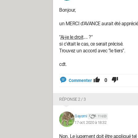
Bonjour,
un MERCI d’AVANCE aurait été appréci
"
Ai-je le droit
.... ?"
si c'était le cas, ce serait précisé.
Trouvez un accord avec "le tiers".
cdt.
0
Commenter
RÉPONSE 2 / 3
Gayomi
11 653
17 oct. 2020 à 18:32
Non. Le jugement doit être appliqué tel