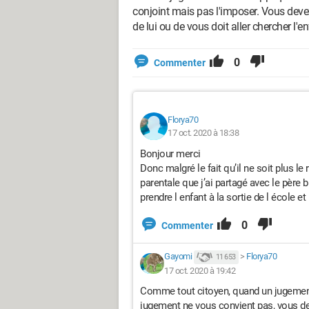
conjoint mais pas l'imposer. Vous deve
de lui ou de vous doit aller chercher l'en
0
Commenter
Florya70
17 oct. 2020 à 18:38
Bonjour merci
Donc malgré le fait qu’il ne soit plus le r
parentale que j’ai partagé avec le père 
prendre l enfant à la sortie de l école e
0
Commenter
Gayomi
>
Florya70
11 653
17 oct. 2020 à 19:42
Comme tout citoyen, quand un jugement 
jugement ne vous convient pas, vous dev