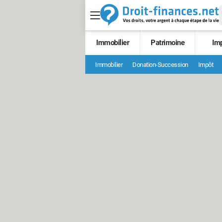
Immobilier
Patrimoine
Im
Immobilier
Donation-Succession
Impôt