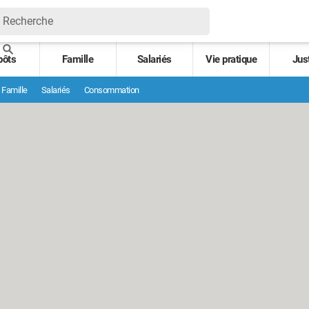
pôts
Famille
Salariés
Vie pratique
Jus
Famille
Salariés
Consommation