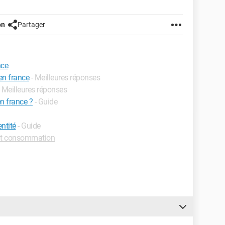
on
Partager
nce
 en france
- Meilleures réponses
- Meilleures réponses
en france ?
- Guide
ntité
- Guide
it consommation