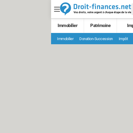
Immobilier
Patrimoine
Im
Immobilier
Donation-Succession
Impôt