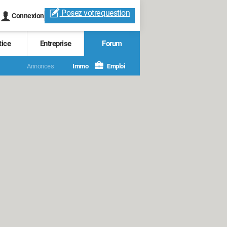
Posez votre
question
Connexion
tice
Entreprise
Forum
Annonces
Immo
Emploi