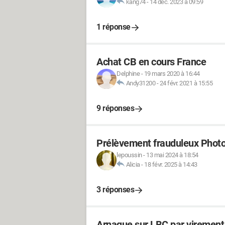
kang74
-
14 déc. 2023 à 09:59
1 réponse
Achat CB en cours France
Delphine
-
19 mars 2020 à 16:44
Andy31200
-
24 févr. 2021 à 15:55
9 réponses
Prélèvement frauduleux Phot
lepoussin
-
13 mai 2024 à 18:54
Alicia
-
18 févr. 2025 à 14:43
3 réponses
Arnaque sur LBC par virement