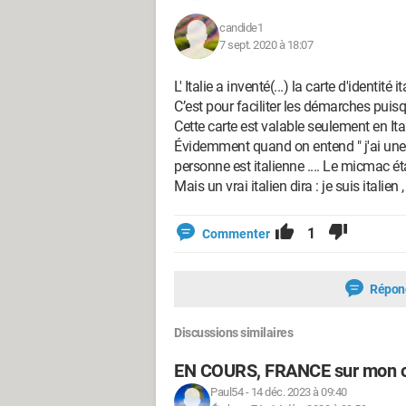
candide1
7 sept. 2020 à 18:07
L' Italie a inventé(...) la carte d'identit
C’est pour faciliter les démarches puis
Cette carte est valable seulement en Ital
Évidemment quand on entend " j'ai une c
personne est italienne .... Le micmac éta
Mais un vrai italien dira : je suis italien ,
1
Commenter
Répon
Discussions similaires
EN COURS, FRANCE sur mon c
Paul54
-
14 déc. 2023 à 09:40