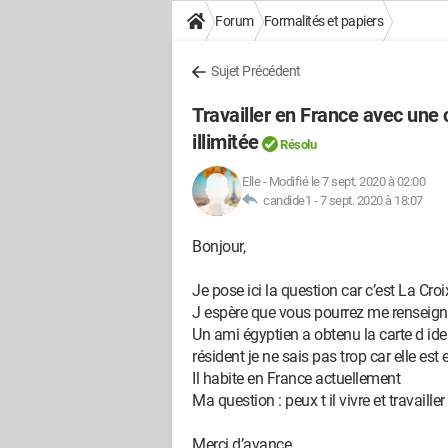
Forum
Formalités et papiers
Sujet Précédent
Travailler en France avec une c
illimitée
Résolu
Elle
-
Modifié le 7 sept. 2020 à 02:00
candide1 -
7 sept. 2020 à 18:07
Bonjour,
Je pose ici la question car c’est La Cro
J espère que vous pourrez me renseign
Un ami égyptien a obtenu la carte d ident
résident je ne sais pas trop car elle est en
Il habite en France actuellement
Ma question : peux t il vivre et travail
Merci d’avance