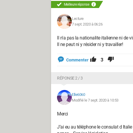
Meilleure réponse
Lecture
7 sept. 2020 à 06:26
Il n'a pas la nationalite italienne ni de 
Il ne peut ni y résider ni y travailler!
3
Commenter
RÉPONSE 2 / 3
Elle6060
Modifié le 7 sept. 2020 à 10:53
Merci
J’ai eu au téléphone le consulat d Ital