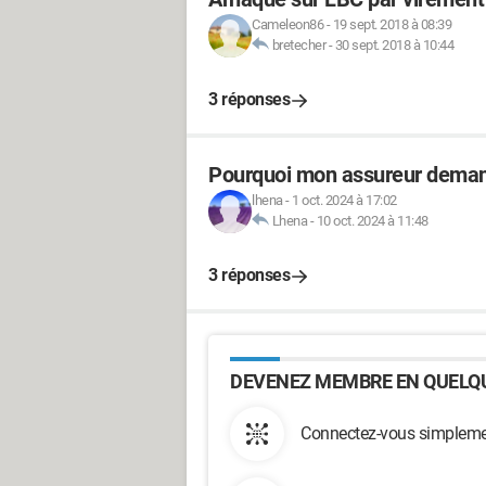
Cameleon86
-
19 sept. 2018 à 08:39
bretecher
-
30 sept. 2018 à 10:44
3 réponses
Pourquoi mon assureur demande
lhena
-
1 oct. 2024 à 17:02
Lhena
-
10 oct. 2024 à 11:48
3 réponses
DEVENEZ MEMBRE EN QUELQU
Connectez-vous simplemen