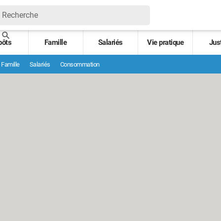
pôts
Famille
Salariés
Vie pratique
Jus
Famille
Salariés
Consommation