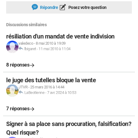
Répondre
Posez votre question
Discussions similaires
résiliation d'un mandat de vente indivision
valedeco
-
8 mai 2010 à 19:09
lbigaret
-
11 mai 2010 à 11:04
8 réponses
le juge des tutelles bloque la vente
JTVR
-
25 mars 2016 à 14:44
LaBeotienne
-
7 avr. 2024 à 10:53
7 réponses
Signer à sa place sans procuration, falsification?
Quel risque?