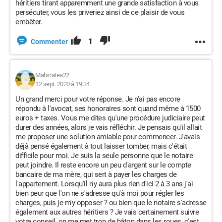
héritiers tirant apparemment une grande satisfaction à vous
persécuter, vous les priveriez ainsi de ce plaisir de vous
embêter.
1
Commenter
Mahinatea22
12 sept. 2020 à 19:34
Un grand merci pour votre réponse. Je n'ai pas encore
répondu à l'avocat, ses honoraires sont quand même à 1500
euros + taxes. Vous me dites qu'une procédure judiciaire peut
durer des années, alors je vais réfléchir. Je pensais qu'il allait
me proposer une solution amiable pour commencer. J'avais
déjà pensé également à tout laisser tomber, mais c'était
difficile pour moi. Je suis la seule personne que le notaire
peut joindre. Il reste encore un peu d'argent sur le compte
bancaire de ma mère, qui sert à payer les charges de
l'appartement. Lorsqu'il n'y aura plus rien d'ici 2 à 3 ans j'ai
bien peur que l'on ne s'adresse qu'à moi pour régler les
charges, puis je m'y opposer ? ou bien que le notaire s'adresse
également aux autres héritiers ? Je vais certainement suivre
votre conseil, on me met trop de bâton dans les roues, c'est