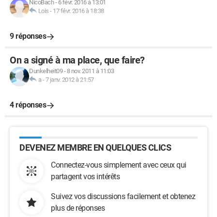
NicoBach
-
6 févr. 2016 à 13:01
Lois
-
17 févr. 2016 à 18:38
9 réponses
On a signé à ma place, que faire?
Dunkelheit09
-
8 nov. 2011 à 11:03
a
-
7 janv. 2012 à 21:57
4 réponses
DEVENEZ MEMBRE EN QUELQUES CLICS
Connectez-vous simplement avec ceux qui
partagent vos intérêts
Suivez vos discussions facilement et obtenez
plus de réponses